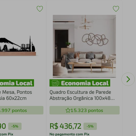
Quad
Basq
e Mesa, Pontos
Quadro Escultura de Parede
Ásia 60x22cm
Abstração Orgânica 100x48
Marrom
.997
pontos
15.323
pontos
90
R$
436
,
72
R$
-
5%
-
5%
com Pix
No pagamento com Pix
No pa