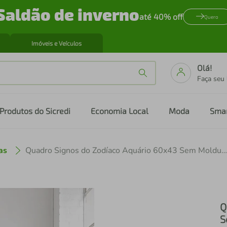
Saldão de inverno
até 40% off
Quero
Imóveis e Veículos
Olá!
Faça seu
Produtos do Sicredi
Economia Local
Moda
Sma
as
Quadro Signos do Zodíaco Aquário 60x43 Sem Moldura
Q
S