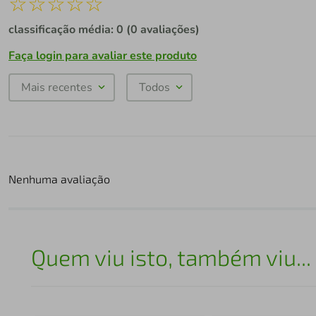
☆
☆
☆
☆
☆
classificação média: 0
(0 avaliações)
Faça login para avaliar este produto
Mais recentes
Todos
Nenhuma avaliação
Quem viu isto, também viu...