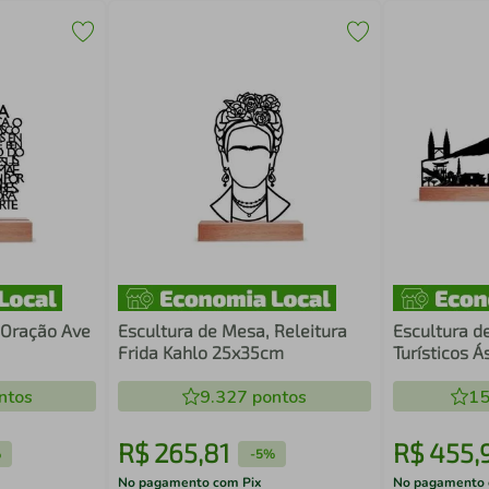
 Oração Ave
Escultura de Mesa, Releitura
Escultura d
Frida Kahlo 25x35cm
Turísticos 
ntos
9.327
pontos
15
R$
265
,
81
R$
455
,
%
-
5%
No pagamento com Pix
No pagamento 