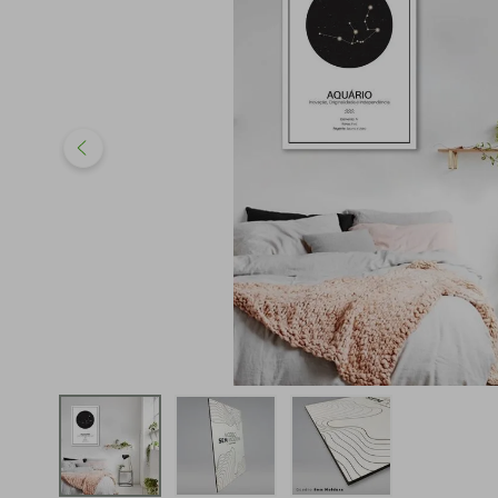
iphone
5
º