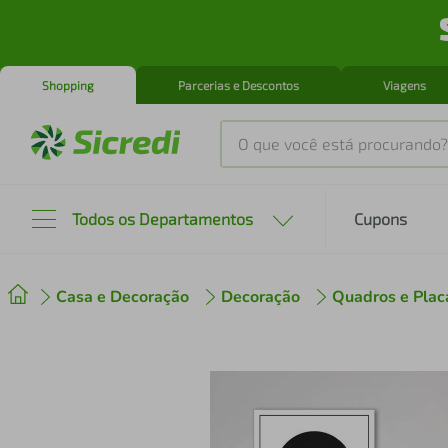
Shopping
Parcerias e Descontos
Viagens
O que você está procurando?
Produtos mais buscados
Todos os Departamentos
Cupons
tenis
1
º
Casa e Decoração
Decoração
Quadros e Plac
cafeteira
2
º
perfume
3
º
air fryer
4
º