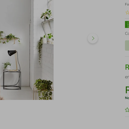
Fo
C
e
No