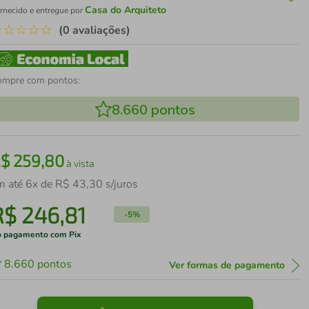
Casa do Arquiteto
rnecido e entregue por
☆
☆
☆
☆
☆
(0 avaliações)
ompre com pontos:
8.660
pontos
R$
259
,
80
à vista
m até
6
x de
R$
43
,
30
s/juros
R$
246
,
81
-
5%
 pagamento com Pix
8.660
pontos
Ver formas de pagamento