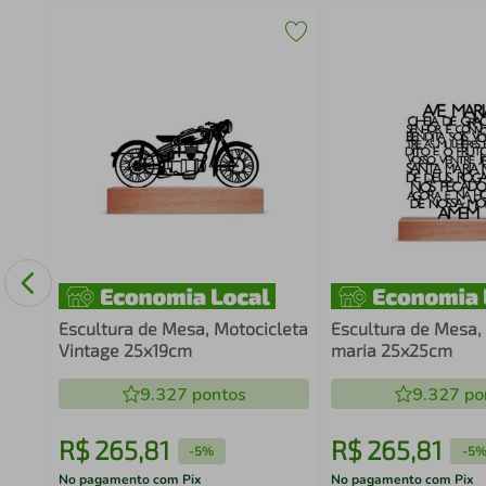
Game
om
Escultura de Mesa, Motocicleta
Escultura de Mesa,
Vintage 25x19cm
maria 25x25cm
9.327
pontos
9.327
po
R$
265
,
81
R$
265
,
81
-
5%
-
5
No pagamento com Pix
No pagamento com Pix