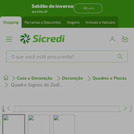
Saldão de inverno
Quero
até 40% off
Shopping
Parcerias e Descontos
Viagens
Imóveis e Veículos
O que você está procurando?
Produtos mais buscados
Casa e Decoração
Decoração
Quadros e Placas
tenis
1
º
Quadro Signos do Zodíaco Aquário 86x60 Caixa Preto
cafeteira
2
º
perfume
3
º