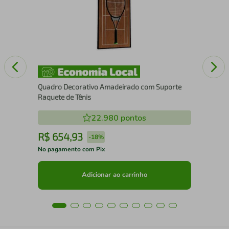
Pad
Quadro Decorativo Amadeirado com Suporte
Raquete de Tênis
22.980
pontos
R$
654
,
93
R
-
18%
No pagamento com Pix
No 
Adicionar ao carrinho