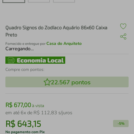
air fryer
4
º
iphone
5
º
Quadro Signos do Zodíaco Aquário 86x60 Caixa
Preto
Casa do Arquiteto
Fornecido e entregue por
Carregando…
Compre com pontos:
22.567
pontos
R$
677
,
00
à vista
em até
6
x de
R$
112
,
83
s/juros
R$
643
,
15
-
5%
No pagamento com Pix