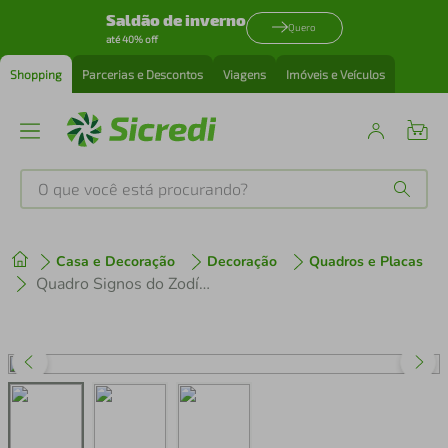
Saldão de inverno
Quero
até 40% off
Shopping
Parcerias e Descontos
Viagens
Imóveis e Veículos
O que você está procurando?
Produtos mais buscados
Casa e Decoração
Decoração
Quadros e Placas
tenis
1
º
Quadro Signos do Zodíaco Áries 43x30 Caixa Branco
cafeteira
2
º
perfume
3
º