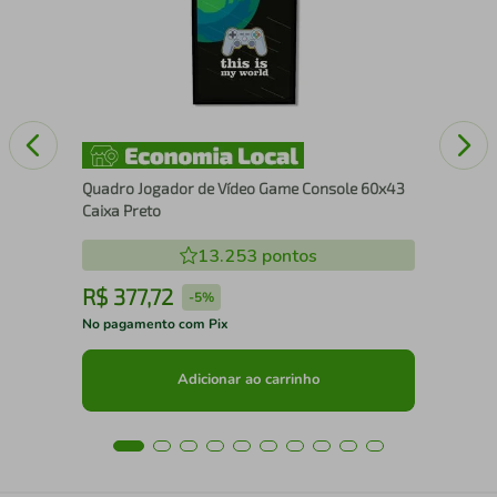
Se
Quadro Jogador de Vídeo Game Console 60x43
Caixa Preto
13.253
pontos
R$
377
,
72
R
-
5%
No pagamento com Pix
No 
Adicionar ao carrinho