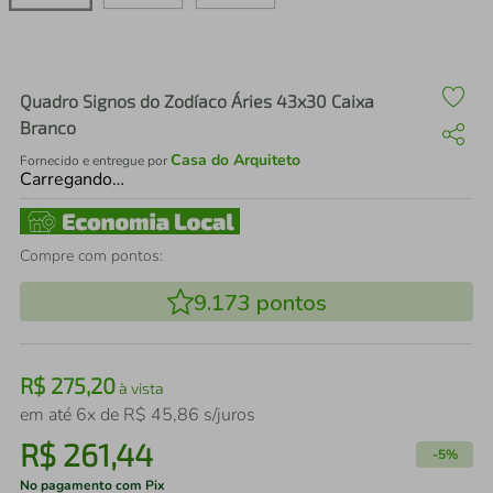
air fryer
4
º
iphone
5
º
Quadro Signos do Zodíaco Áries 43x30 Caixa
Branco
Casa do Arquiteto
Fornecido e entregue por
Carregando…
Compre com pontos:
9.173
pontos
R$
275
,
20
à vista
em até
6
x de
R$
45
,
86
s/juros
R$
261
,
44
-
5%
No pagamento com Pix