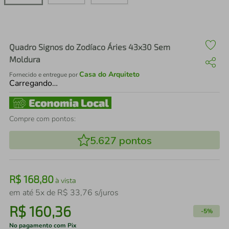
air fryer
4
º
iphone
5
º
Quadro Signos do Zodíaco Áries 43x30 Sem
Moldura
Casa do Arquiteto
Fornecido e entregue por
Carregando…
Compre com pontos:
5.627
pontos
R$
168
,
80
à vista
em até
5
x de
R$
33
,
76
s/juros
R$
160
,
36
-
5%
No pagamento com Pix