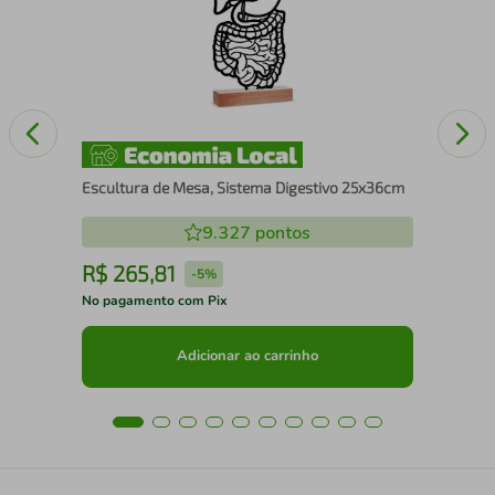
Escultura de Mesa, Sistema Digestivo 25x36cm
9.327
pontos
R$
265
,
81
R
-
5%
No pagamento com Pix
No 
Adicionar ao carrinho