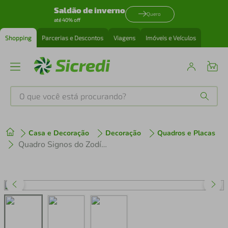
Saldão de inverno
Quero
até 40% off
Shopping
Parcerias e Descontos
Viagens
Imóveis e Veículos
O que você está procurando?
Produtos mais buscados
Casa e Decoração
Decoração
Quadros e Placas
tenis
1
º
Quadro Signos do Zodíaco Áries 43x30 Sem Moldura
cafeteira
2
º
perfume
3
º