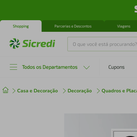
Shopping
Parcerias e Descontos
Viagens
O que você está procurando?
Produtos mais buscados
Todos os Departamentos
Cupons
tenis
1
º
Casa e Decoração
Decoração
Quadros e Plac
cafeteira
2
º
perfume
3
º
air fryer
4
º