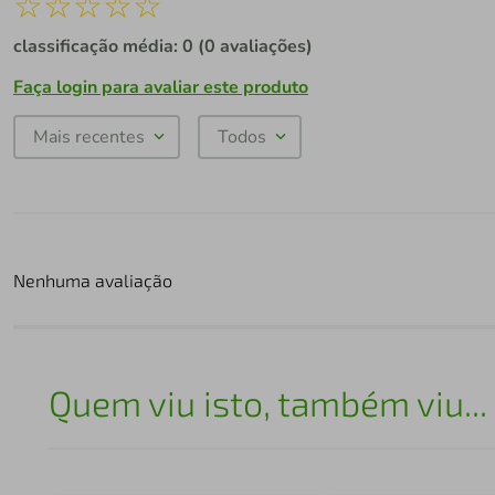
☆
☆
☆
☆
☆
classificação média: 0
(0 avaliações)
Faça login para avaliar este produto
Mais recentes
Todos
Nenhuma avaliação
Quem viu isto, também viu...