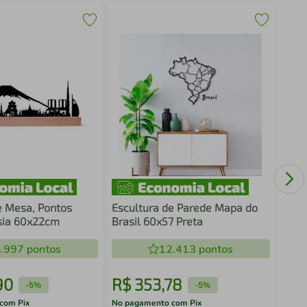
Quad
Cons
e Mesa, Pontos
Escultura de Parede Mapa do
Ásia 60x22cm
Brasil 60x57 Preta
.997
pontos
12.413
pontos
90
R$
353
,
78
R$
-
5%
-
5%
com Pix
No pagamento com Pix
No pa