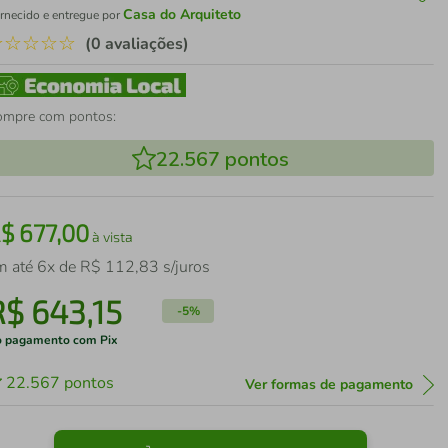
Casa do Arquiteto
rnecido e entregue por
☆
☆
☆
☆
☆
(0 avaliações)
ompre com pontos:
22.567
pontos
R$
677
,
00
à vista
m até
6
x de
R$
112
,
83
s/juros
R$
643
,
15
-
5%
 pagamento com Pix
22.567
pontos
Ver formas de pagamento