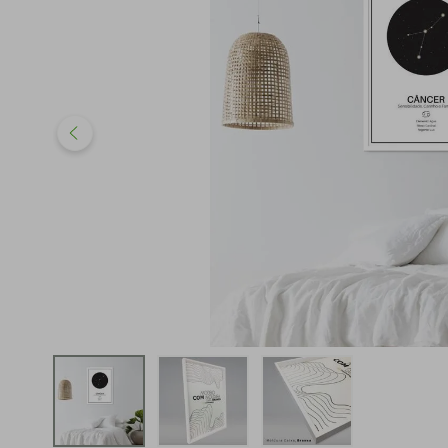
iphone
5
º