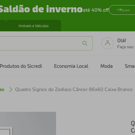
Saldão de inverno
até 40% off
Quero
Imóveis e Veículos
Olá!
Faça seu
Produtos do Sicredi
Economia Local
Moda
Sma
as
Quadro Signos do Zodíaco Câncer 86x60 Caixa Branco
Q
C