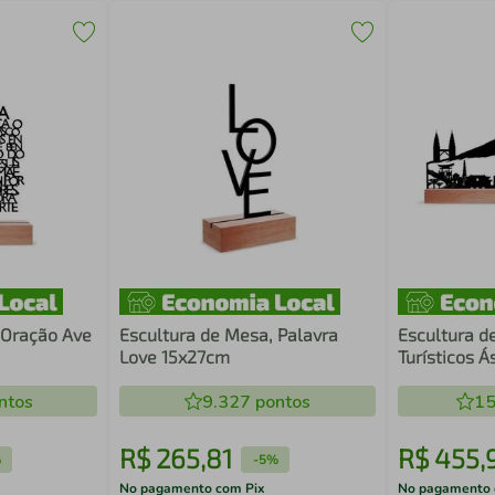
 Oração Ave
Escultura de Mesa, Palavra
Escultura d
Love 15x27cm
Turísticos 
ntos
9.327
pontos
15
R$
265
,
81
R$
455
,
%
-
5%
No pagamento com Pix
No pagamento 