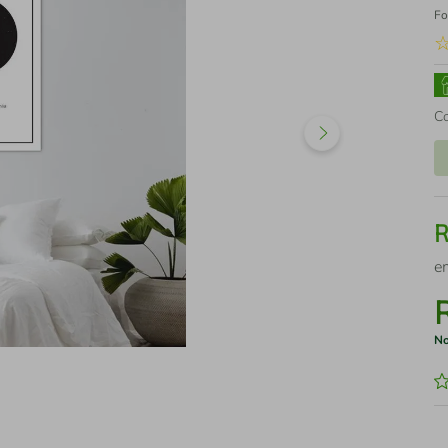
Fo
C
e
No