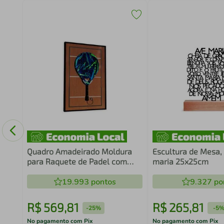
Game
im
Quadro Amadeirado Moldura
Escultura de Mesa,
para Raquete de Padel com
maria 25x25cm
Suporte
19.993
pontos
9.327
po
R$
569
,
81
R$
265
,
81
-
25%
-
5
No pagamento com Pix
No pagamento com Pix