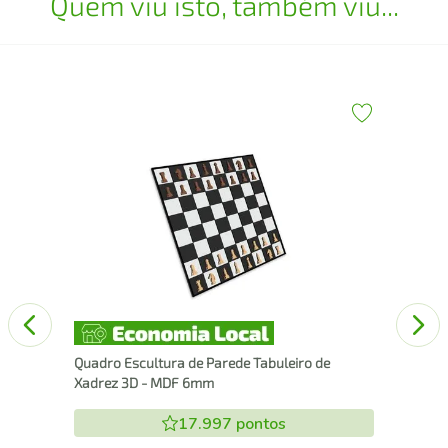
Quem viu isto, também viu...
43
Esc
25
Quadro Escultura de Parede Tabuleiro de
Xadrez 3D - MDF 6mm
17.997
pontos