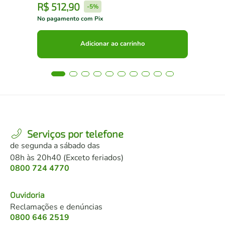
R$
512
,
90
R
-
5%
No pagamento com Pix
No 
Adicionar ao carrinho
Serviços por telefone
de segunda a sábado das
08h às 20h40 (Exceto feriados)
0800 724 4770
Ouvidoria
Reclamações e denúncias
0800 646 2519