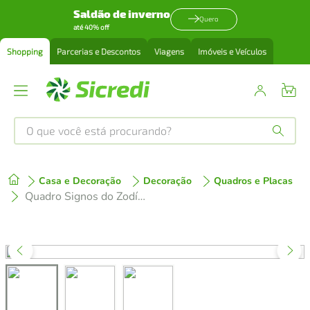
Saldão de inverno
Quero
até 40% off
Shopping
Parcerias e Descontos
Viagens
Imóveis e Veículos
O que você está procurando?
Produtos mais buscados
Casa e Decoração
Decoração
Quadros e Placas
tenis
1
º
Quadro Signos do Zodíaco Escorpião 43x30 Caixa Preto
cafeteira
2
º
perfume
3
º