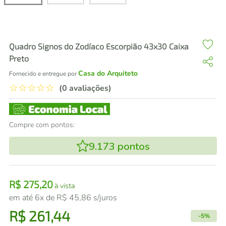
air fryer
4
º
iphone
5
º
Quadro Signos do Zodíaco Escorpião 43x30 Caixa
Preto
Casa do Arquiteto
Fornecido e entregue por
☆
☆
☆
☆
☆
(0 avaliações)
Compre com pontos:
9.173
pontos
R$
275
,
20
à vista
em até
6
x de
R$
45
,
86
s/juros
R$
261
,
44
-
5%