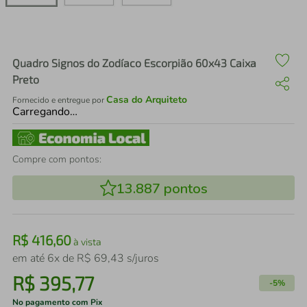
air fryer
4
º
iphone
5
º
Quadro Signos do Zodíaco Escorpião 60x43 Caixa
Preto
Casa do Arquiteto
Fornecido e entregue por
Carregando…
Compre com pontos:
13.887
pontos
R$
416
,
60
à vista
em até
6
x de
R$
69
,
43
s/juros
R$
395
,
77
-
5%
No pagamento com Pix