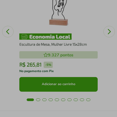
Escultura de Mesa, Mulher Livre 15x28cm
9.327
pontos
R$
265
,
81
R
-
5%
No pagamento com Pix
No 
Adicionar ao carrinho