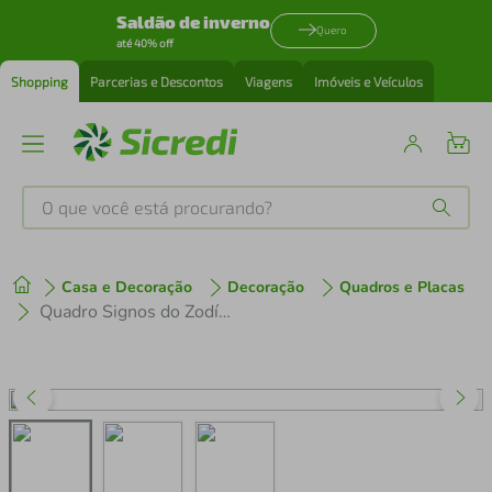
Saldão de inverno
Quero
até 40% off
Shopping
Parcerias e Descontos
Viagens
Imóveis e Veículos
O que você está procurando?
Produtos mais buscados
Casa e Decoração
Decoração
Quadros e Placas
tenis
1
º
Quadro Signos do Zodíaco Escorpião 60x43 Caixa Preto
cafeteira
2
º
perfume
3
º