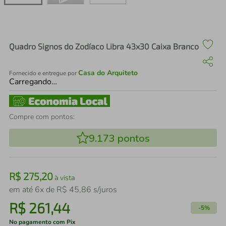
air fryer
4
º
iphone
5
º
Quadro Signos do Zodíaco Libra 43x30 Caixa Branco
Casa do Arquiteto
Fornecido e entregue por
Carregando…
Compre com pontos:
9.173
pontos
R$
275
,
20
à vista
em até
6
x de
R$
45
,
86
s/juros
R$
261
,
44
-
5%
No pagamento com Pix