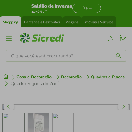
Saldão de inverno
Quero
até 40% off
Shopping
Parcerias e Descontos
Viagens
Imóveis e Veículos
O que você está procurando?
Produtos mais buscados
Casa e Decoração
Decoração
Quadros e Placas
tenis
1
º
Quadro Signos do Zodíaco Libra 43x30 Caixa Branco
cafeteira
2
º
perfume
3
º