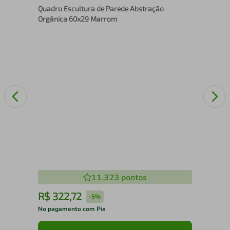
Quadro Escultura de Parede Abstração
nco
15c
Orgânica 60x29 Marrom
11.323
pontos
R$
322
,
72
R
-
5%
No pagamento com Pix
No 