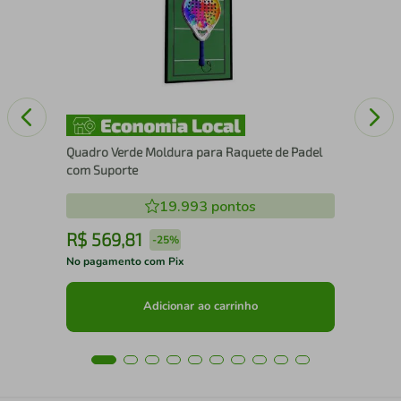
25
Quadro Verde Moldura para Raquete de Padel
com Suporte
19.993
pontos
R$
569
,
81
R
-
25%
No pagamento com Pix
No 
Adicionar ao carrinho