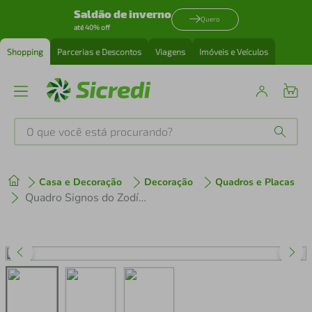
Saldão de inverno
Quero
até 40% off
Shopping
Parcerias e Descontos
Viagens
Imóveis e Veículos
O que você está procurando?
Produtos mais buscados
Casa e Decoração
Decoração
Quadros e Placas
tenis
1
º
Quadro Signos do Zodíaco Sagitário 43x30 Caixa Preto
cafeteira
2
º
perfume
3
º