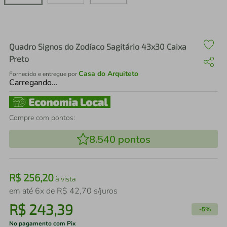
air fryer
4
º
iphone
5
º
Quadro Signos do Zodíaco Sagitário 43x30 Caixa
Preto
Casa do Arquiteto
Fornecido e entregue por
Carregando…
Compre com pontos:
8.540
pontos
R$
256
,
20
à vista
em até
6
x de
R$
42
,
70
s/juros
R$
243
,
39
-
5%
No pagamento com Pix