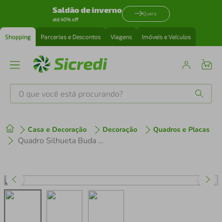
Saldão de inverno
Quero
até 40% off
Shopping
Parcerias e Descontos
Viagens
Imóveis e Veículos
O que você está procurando?
Produtos mais buscados
Casa e Decoração
Decoração
Quadros e Placas
tenis
1
º
Quadro Silhueta Buda Meditando 100x70 Caixa Preto
cafeteira
2
º
perfume
3
º