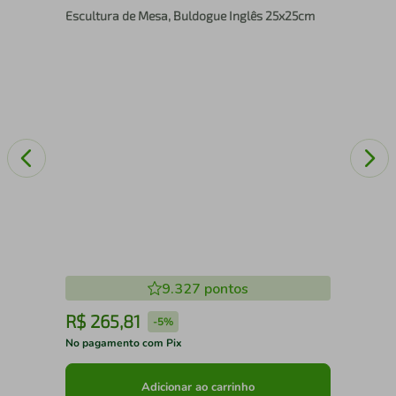
Escultura de Mesa, Buldogue Inglês 25x25cm
60
9.327
pontos
R$
265
,
81
R
-
5%
No pagamento com Pix
No 
Adicionar ao carrinho