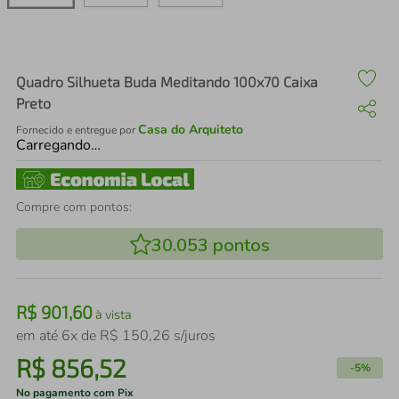
air fryer
4
º
iphone
5
º
Quadro Silhueta Buda Meditando 100x70 Caixa
Preto
Casa do Arquiteto
Fornecido e entregue por
Carregando…
Compre com pontos:
30.053
pontos
R$
901
,
60
à vista
em até
6
x de
R$
150
,
26
s/juros
R$
856
,
52
-
5%
No pagamento com Pix