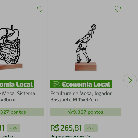
Escu
Love
e Mesa, Sistema
Escultura de Mesa, Jogador
25x36cm
Basquete M 15x32cm
.327
pontos
9.327
pontos
81
R$
265
,
81
R$
-
5%
-
5%
com Pix
No pagamento com Pix
No pa