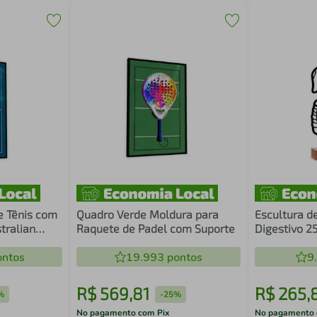
e Tênis com
Quadro Verde Moldura para
Escultura d
tralian
Raquete de Padel com Suporte
Digestivo 
ntos
19.993
pontos
9
R$
569
,
81
R$
265
,
%
-
25%
No pagamento com Pix
No pagamento 