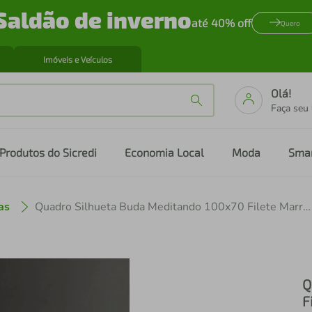
Saldão de inverno
até 40% off
Quero
Imóveis e Veículos
Olá!
Faça seu
Produtos do Sicredi
Economia Local
Moda
Sma
as
Quadro Silhueta Buda Meditando 100x70 Filete Marrom
Q
F