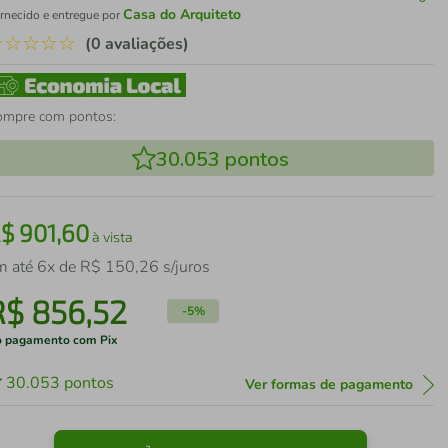
Casa do Arquiteto
rnecido e entregue por
☆
☆
☆
☆
☆
(0 avaliações)
ompre com pontos:
30.053
pontos
R$
901
,
60
à vista
m até
6
x de
R$
150
,
26
s/juros
R$
856
,
52
-
5%
 pagamento com Pix
30.053
pontos
Ver formas de pagamento