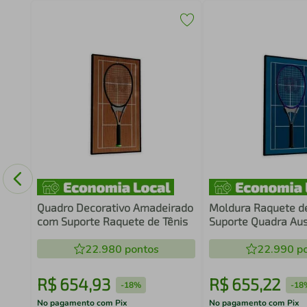
Game
co
Quadro Decorativo Amadeirado
Moldura Raquete d
com Suporte Raquete de Tênis
Suporte Quadra Aus
Open
22.980
pontos
22.990
po
R$
654
,
93
R$
655
,
22
-
18%
-
18
No pagamento com Pix
No pagamento com Pix