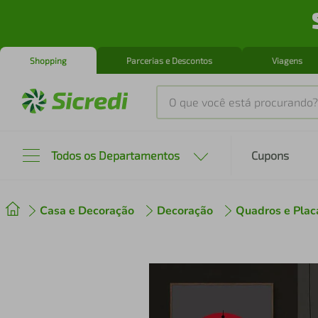
Shopping
Parcerias e Descontos
Viagens
O que você está procurando?
Produtos mais buscados
Todos os Departamentos
Cupons
tenis
1
º
Casa e Decoração
Decoração
Quadros e Plac
cafeteira
2
º
perfume
3
º
air fryer
4
º