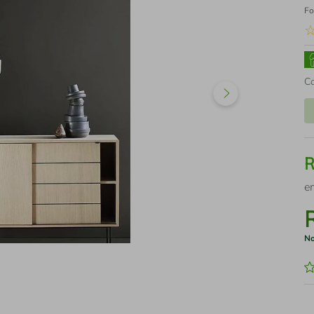
Fo
C
e
No