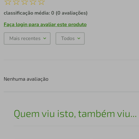
☆
☆
☆
☆
☆
classificação média: 0
(0 avaliações)
Faça login para avaliar este produto
Mais recentes
Todos
Nenhuma avaliação
Quem viu isto, também viu...