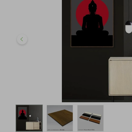
iphone
5
º