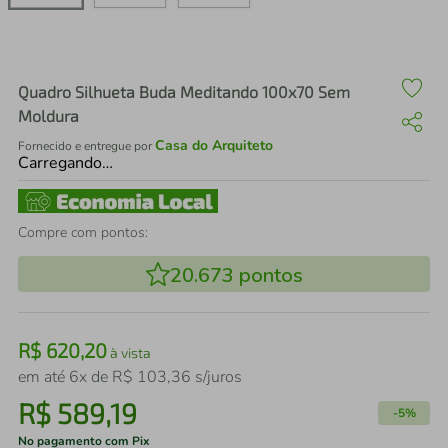
air fryer
4
º
iphone
5
º
Quadro Silhueta Buda Meditando 100x70 Sem
Moldura
Casa do Arquiteto
Fornecido e entregue por
Carregando…
Compre com pontos:
20.673
pontos
R$
620
,
20
à vista
em até
6
x de
R$
103
,
36
s/juros
R$
589
,
19
-
5%
No pagamento com Pix