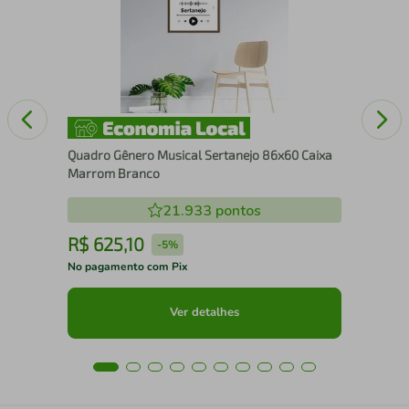
Cai
Quadro Gênero Musical Sertanejo 86x60 Caixa
Marrom Branco
21.933
pontos
R$
625
,
10
R
-
5%
No pagamento com Pix
No 
Ver detalhes