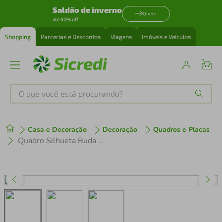
Saldão de inverno
Quero
até 40% off
Shopping
Parcerias e Descontos
Viagens
Imóveis e Veículos
O que você está procurando?
Produtos mais buscados
Casa e Decoração
Decoração
Quadros e Placas
tenis
1
º
Quadro Silhueta Buda Meditando 100x70 Sem Moldura
cafeteira
2
º
perfume
3
º