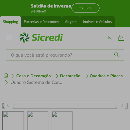
Saldão de inverno
Quero
até 40% off
Shopping
Parcerias e Descontos
Viagens
Imóveis e Veículos
O que você está procurando?
Produtos mais buscados
Casa e Decoração
Decoração
Quadros e Placas
tenis
1
º
Quadro Sistema de Cores CMYK 43x30 Caixa Preto
cafeteira
2
º
perfume
3
º