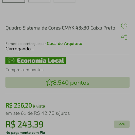
air fryer
4
º
iphone
5
º
Quadro Sistema de Cores CMYK 43x30 Caixa Preto
Casa do Arquiteto
Fornecido e entregue por
Carregando…
Compre com pontos:
8.540
pontos
R$
256
,
20
à vista
em até
6
x de
R$
42
,
70
s/juros
R$
243
,
39
-
5%
No pagamento com Pix