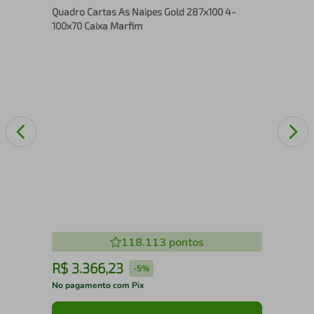
Quadro Cartas As Naipes Gold 287x100 4-
86x
100x70 Caixa Marfim
118.113
pontos
R$
3
.
366
,
23
R
-
5%
No pagamento com Pix
No 