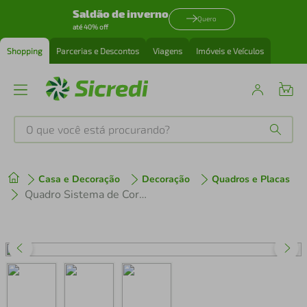
Saldão de inverno
Quero
até 40% off
Shopping
Parcerias e Descontos
Viagens
Imóveis e Veículos
O que você está procurando?
Produtos mais buscados
Casa e Decoração
Decoração
Quadros e Placas
tenis
1
º
Quadro Sistema de Cores CMYK 86x60 Caixa Branco
cafeteira
2
º
perfume
3
º