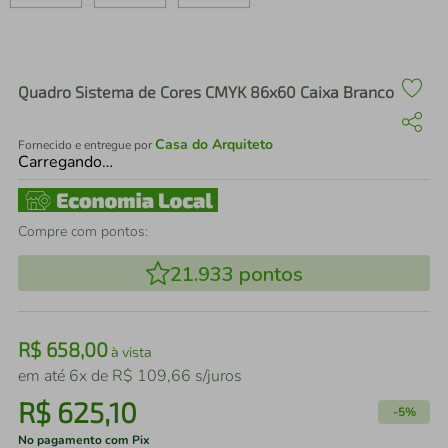
air fryer
4
º
iphone
5
º
Quadro Sistema de Cores CMYK 86x60 Caixa Branco
Casa do Arquiteto
Fornecido e entregue por
Carregando…
Compre com pontos:
21.933
pontos
R$
658
,
00
à vista
em até
6
x de
R$
109
,
66
s/juros
R$
625
,
10
-
5%
No pagamento com Pix