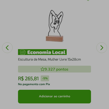
x43
Kit
Qua
Escultura de Mesa, Mulher Livre 15x28cm
9.327
pontos
R$
265
,
81
R
-
5%
No pagamento com Pix
No 
Adicionar ao carrinho