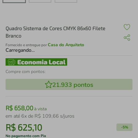
air fryer
4
º
iphone
5
º
Quadro Sistema de Cores CMYK 86x60 Filete
Branco
Casa do Arquiteto
Fornecido e entregue por
Carregando…
Compre com pontos:
21.933
pontos
R$
658
,
00
à vista
em até
6
x de
R$
109
,
66
s/juros
R$
625
,
10
-
5%
No pagamento com Pix