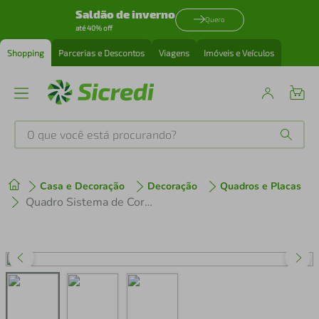
Saldão de inverno
Quero
até 40% off
Shopping
Parcerias e Descontos
Viagens
Imóveis e Veículos
O que você está procurando?
Produtos mais buscados
Casa e Decoração
Decoração
Quadros e Placas
tenis
1
º
Quadro Sistema de Cores CMYK 86x60 Filete Branco
cafeteira
2
º
perfume
3
º