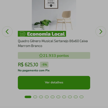
Cai
Quadro Gênero Musical Sertanejo 86x60 Caixa
Marrom Branco
21.933
pontos
R$
625
,
10
R
-
5%
No pagamento com Pix
No 
Ver detalhes