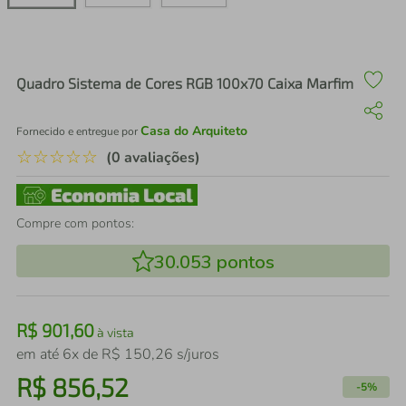
air fryer
4
º
iphone
5
º
Quadro Sistema de Cores RGB 100x70 Caixa Marfim
Casa do Arquiteto
Fornecido e entregue por
☆
☆
☆
☆
☆
(0 avaliações)
Compre com pontos:
30.053
pontos
R$
901
,
60
à vista
em até
6
x de
R$
150
,
26
s/juros
R$
856
,
52
-
5%