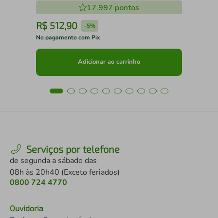
17.997
pontos
R$
512
,
90
R
-
5%
No pagamento com Pix
No 
Adicionar ao carrinho
Serviços por telefone
de segunda a sábado das
08h às 20h40 (Exceto feriados)
0800 724 4770
Ouvidoria