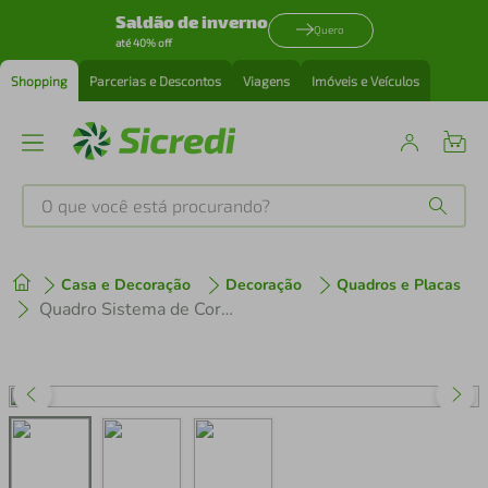
Saldão de inverno
Quero
até 40% off
Shopping
Parcerias e Descontos
Viagens
Imóveis e Veículos
O que você está procurando?
Produtos mais buscados
Casa e Decoração
Decoração
Quadros e Placas
tenis
1
º
Quadro Sistema de Cores RGB 100x70 Caixa Marfim
cafeteira
2
º
perfume
3
º