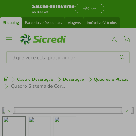
Saldão de inverno
Quero
até 40% off
Shopping
Parcerias e Descontos
Viagens
Imóveis e Veículos
O que você está procurando?
Produtos mais buscados
Casa e Decoração
Decoração
Quadros e Placas
tenis
1
º
Quadro Sistema de Cores RGB 43x30 Caixa Marrom
cafeteira
2
º
perfume
3
º