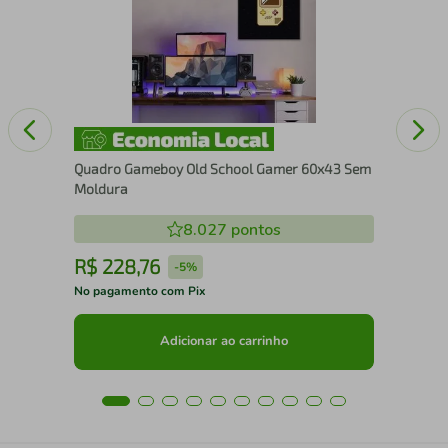
Cai
Quadro Gameboy Old School Gamer 60x43 Sem
Moldura
8.027
pontos
R$
228
,
76
R
-
5%
No pagamento com Pix
No 
Adicionar ao carrinho