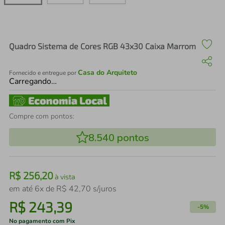
air fryer
4
º
iphone
5
º
Quadro Sistema de Cores RGB 43x30 Caixa Marrom
Casa do Arquiteto
Fornecido e entregue por
Carregando…
Compre com pontos:
8.540
pontos
R$
256
,
20
à vista
em até
6
x de
R$
42
,
70
s/juros
R$
243
,
39
-
5%
No pagamento com Pix