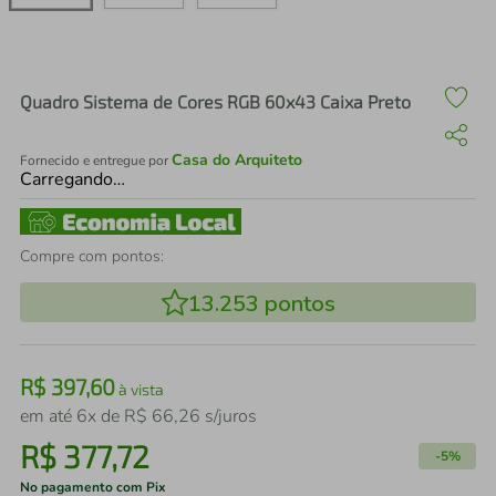
air fryer
4
º
iphone
5
º
Quadro Sistema de Cores RGB 60x43 Caixa Preto
Casa do Arquiteto
Fornecido e entregue por
Carregando…
Compre com pontos:
13.253
pontos
R$
397
,
60
à vista
em até
6
x de
R$
66
,
26
s/juros
R$
377
,
72
-
5%
No pagamento com Pix