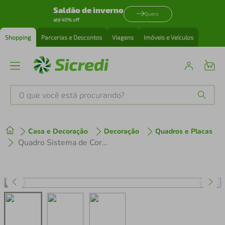
Saldão de inverno
Quero
até 40% off
Shopping
Parcerias e Descontos
Viagens
Imóveis e Veículos
O que você está procurando?
Produtos mais buscados
Casa e Decoração
Decoração
Quadros e Placas
tenis
1
º
Quadro Sistema de Cores RGB 60x43 Caixa Preto
cafeteira
2
º
perfume
3
º