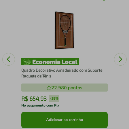
43
Mol
Aus
Quadro Decorativo Amadeirado com Suporte
Raquete de Tênis
22.980
pontos
R$
654
,
93
R
-
18%
No pagamento com Pix
No 
Adicionar ao carrinho