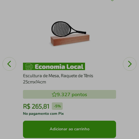
Esc
nco
Top
Escultura de Mesa, Raquete de Tênis
25cmx14cm
9.327
pontos
R$
265
,
81
R
-
5%
No pagamento com Pix
No 
Adicionar ao carrinho