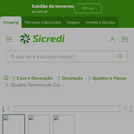
Saldão de inverno
Quero
até 40% off
Shopping
Parcerias e Descontos
Viagens
Imóveis e Veículos
O que você está procurando?
Produtos mais buscados
Casa e Decoração
Decoração
Quadros e Placas
tenis
1
º
Quadro Sistema de Cores RGB 86x60 Filete Preto
cafeteira
2
º
perfume
3
º