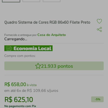
air fryer
4
º
iphone
5
º
Quadro Sistema de Cores RGB 86x60 Filete Preto
Casa do Arquiteto
Fornecido e entregue por
Carregando…
Compre com pontos:
21.933
pontos
R$
658
,
00
à vista
em até
6
x de
R$
109
,
66
s/juros
R$
625
,
10
-
5%
No pagamento com Pix