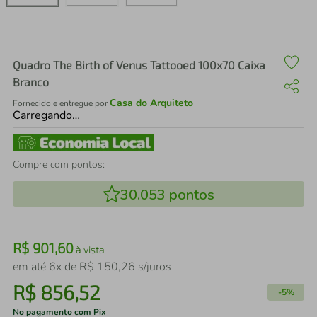
air fryer
4
º
iphone
5
º
Quadro The Birth of Venus Tattooed 100x70 Caixa
Branco
Casa do Arquiteto
Fornecido e entregue por
Carregando…
Compre com pontos:
30.053
pontos
R$
901
,
60
à vista
em até
6
x de
R$
150
,
26
s/juros
R$
856
,
52
-
5%
No pagamento com Pix