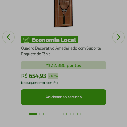
25
Quadro Decorativo Amadeirado com Suporte
Raquete de Tênis
22.980
pontos
R$
654
,
93
R
-
18%
No pagamento com Pix
No 
Adicionar ao carrinho