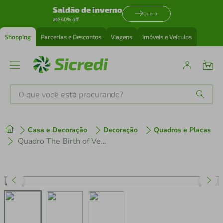
Saldão de inverno
Quero
até 40% off
Shopping
Parcerias e Descontos
Viagens
Imóveis e Veículos
O que você está procurando?
Produtos mais buscados
Casa e Decoração
Decoração
Quadros e Placas
tenis
1
º
Quadro The Birth of Venus Tattooed 100x70 Caixa Branco
cafeteira
2
º
perfume
3
º