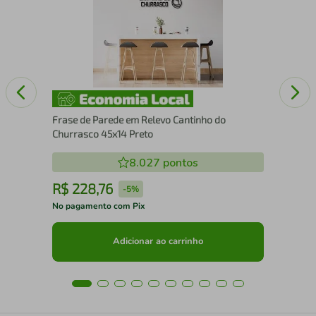
Mo
Frase de Parede em Relevo Cantinho do
Churrasco 45x14 Preto
8.027
pontos
R$
228
,
76
R
-
5%
No pagamento com Pix
No 
Adicionar ao carrinho