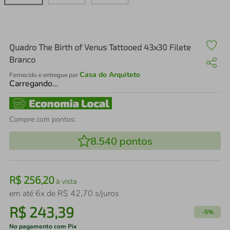
air fryer
4
º
iphone
5
º
Quadro The Birth of Venus Tattooed 43x30 Filete
Branco
Casa do Arquiteto
Fornecido e entregue por
Carregando…
Compre com pontos:
8.540
pontos
R$
256
,
20
à vista
em até
6
x de
R$
42
,
70
s/juros
R$
243
,
39
-
5%
No pagamento com Pix