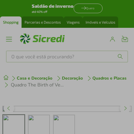
Saldão de inverno
Quero
até 40% off
Shopping
Parcerias e Descontos
Viagens
Imóveis e Veículos
O que você está procurando?
Produtos mais buscados
Casa e Decoração
Decoração
Quadros e Placas
tenis
1
º
Quadro The Birth of Venus Tattooed 43x30 Filete Branco
cafeteira
2
º
perfume
3
º