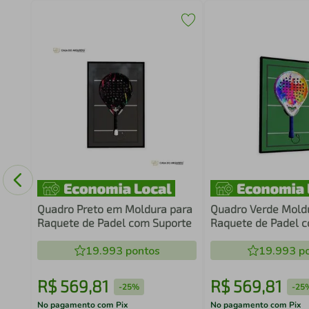
do
a
Quadro Preto em Moldura para
Quadro Verde Mold
Raquete de Padel com Suporte
Raquete de Padel 
19.993
pontos
19.993
po
R$
569
,
81
R$
569
,
81
-
25%
-
25
No pagamento com Pix
No pagamento com Pix