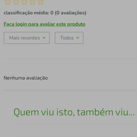
☆
☆
☆
☆
☆
classificação média: 0
(0 avaliações)
Faça login para avaliar este produto
Mais recentes
Todos
Nenhuma avaliação
Quem viu isto, também viu...