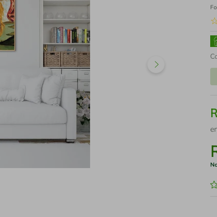
Fo
C
e
No