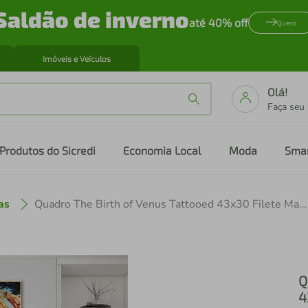
Saldão de inverno
até 40% off
Quero
Imóveis e Veículos
Olá!
Faça seu
Produtos do Sicredi
Economia Local
Moda
Sma
as
Quadro The Birth of Venus Tattooed 43x30 Filete Marfim
Q
4