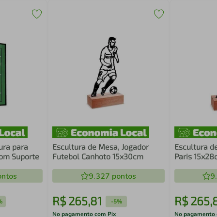
ura para
Escultura de Mesa, Jogador
Escultura de
com Suporte
Futebol Canhoto 15x30cm
Paris 15x28
ntos
9.327
pontos
9
R$
265
,
81
R$
265
,
%
-
5%
No pagamento com Pix
No pagamento 