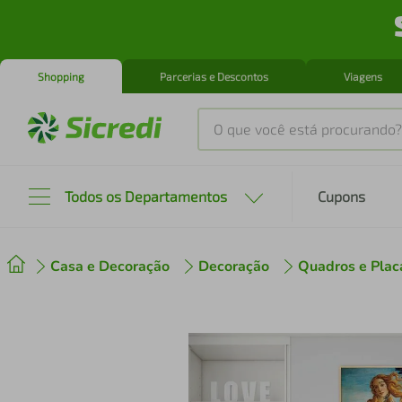
Shopping
Parcerias e Descontos
Viagens
O que você está procurando?
Produtos mais buscados
Todos os Departamentos
Cupons
tenis
1
º
Casa e Decoração
Decoração
Quadros e Plac
cafeteira
2
º
perfume
3
º
air fryer
4
º