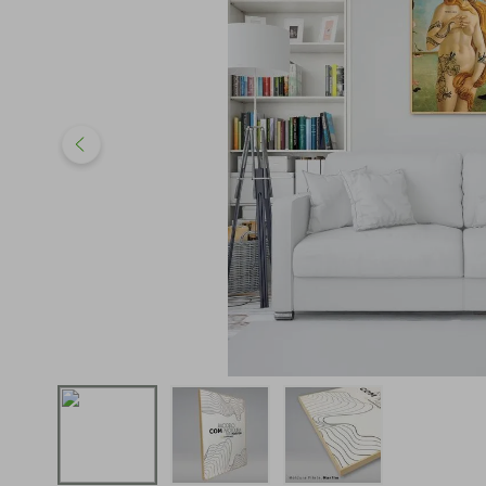
iphone
5
º