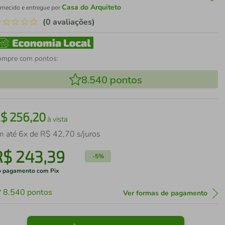
Casa do Arquiteto
rnecido e entregue por
☆
☆
☆
☆
☆
(0 avaliações)
ompre com pontos:
8.540
pontos
R$
256
,
20
à vista
m até
6
x de
R$
42
,
70
s/juros
R$
243
,
39
-
5%
 pagamento com Pix
8.540
pontos
Ver formas de pagamento