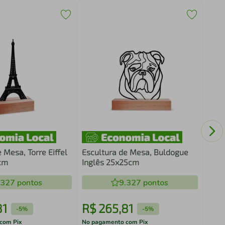
Escu
Bras
 Mesa, Torre Eiffel
Escultura de Mesa, Buldogue
cm
Inglês 25x25cm
.327
pontos
9.327
pontos
81
R$
265
,
81
R$
-
5%
-
5%
com Pix
No pagamento com Pix
No pa