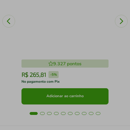
9.327
pontos
R$
265
,
81
R
-
5%
No pagamento com Pix
No 
Adicionar ao carrinho