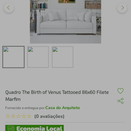
air fryer
4
º
iphone
5
º
Quadro The Birth of Venus Tattooed 86x60 Filete
Marfim
Casa do Arquiteto
Fornecido e entregue por
☆
☆
☆
☆
☆
(0 avaliações)