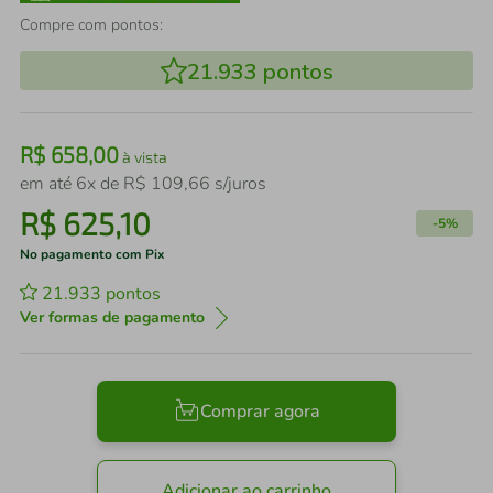
Compre com pontos:
21.933
pontos
R$
658
,
00
à vista
em até
6
x de
R$
109
,
66
s/juros
R$
625
,
10
-
5%
No pagamento com Pix
21.933
pontos
Ver formas de pagamento
Comprar agora
Adicionar ao carrinho