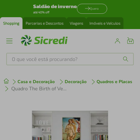
Saldão de inverno
Quero
até 40% off
Shopping
Parcerias e Descontos
Viagens
Imóveis e Veículos
O que você está procurando?
Produtos mais buscados
Casa e Decoração
Decoração
Quadros e Placas
tenis
1
º
Quadro The Birth of Venus Tattooed 86x60 Filete Marfim
cafeteira
2
º
perfume
3
º