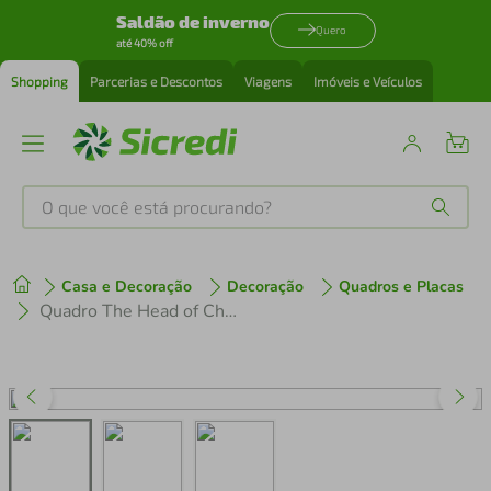
Saldão de inverno
Quero
até 40% off
Shopping
Parcerias e Descontos
Viagens
Imóveis e Veículos
O que você está procurando?
Produtos mais buscados
Casa e Decoração
Decoração
Quadros e Placas
tenis
1
º
Quadro The Head of Christ Crowned 86x60 Filete Branco
cafeteira
2
º
perfume
3
º