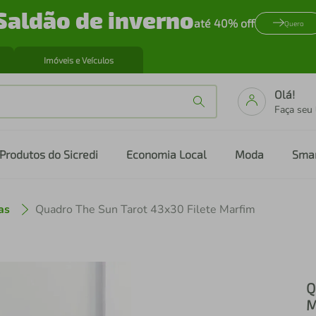
Saldão de inverno
até 40% off
Quero
Imóveis e Veículos
Olá!
Faça seu
Produtos do Sicredi
Economia Local
Moda
Sma
as
Quadro The Sun Tarot 43x30 Filete Marfim
Q
M