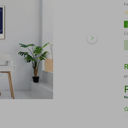
Fo
C
e
No