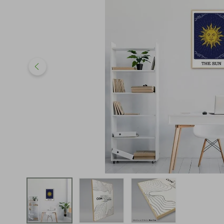
iphone
5
º