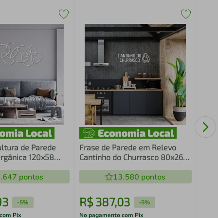
Fras
Cant
Mar
ltura de Parede
Frase de Parede em Relevo
rgânica 120x58
Cantinho do Churrasco 80x26
Branco
.647
pontos
13.580
pontos
93
R$
387
,
03
R$
-
5%
-
5%
com Pix
No pagamento com Pix
No pa