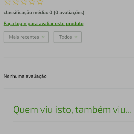
☆
☆
☆
☆
☆
classificação média: 0
(0 avaliações)
Faça login para avaliar este produto
Mais recentes
Todos
Nenhuma avaliação
Quem viu isto, também viu...