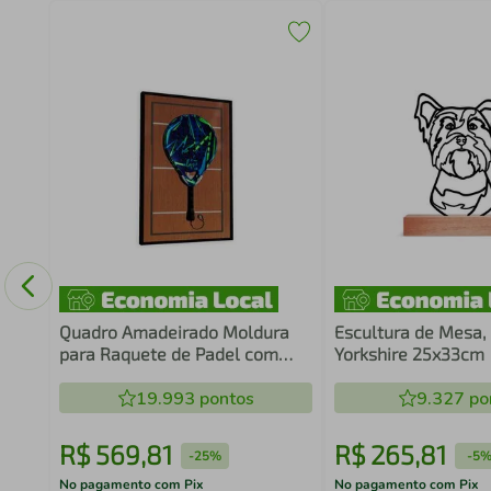
o
Quadro Amadeirado Moldura
Escultura de Mesa,
para Raquete de Padel com
Yorkshire 25x33cm
Suporte
19.993
pontos
9.327
po
R$
569
,
81
R$
265
,
81
-
25%
-
5
No pagamento com Pix
No pagamento com Pix