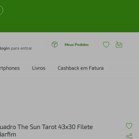
Meus Pedidos
login
para entrar
rtphones
Livros
Cashback em Fatura
uadro The Sun Tarot 43x30 Filete
arfim