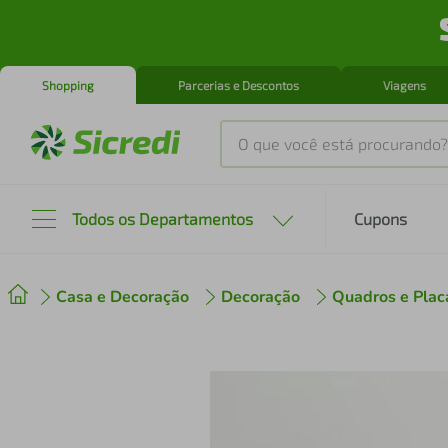
Shopping
Parcerias e Descontos
Viagens
O que você está procurando?
Produtos mais buscados
Todos os Departamentos
Cupons
tenis
1
º
Casa e Decoração
Decoração
Quadros e Plac
cafeteira
2
º
perfume
3
º
air fryer
4
º