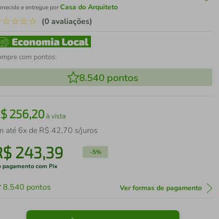
Casa do Arquiteto
rnecido e entregue por
☆
☆
☆
☆
☆
(0 avaliações)
ompre com pontos:
8.540
pontos
R$
256
,
20
à vista
m até
6
x de
R$
42
,
70
s/juros
R$
243
,
39
-
5%
 pagamento com Pix
8.540
pontos
Ver formas de pagamento