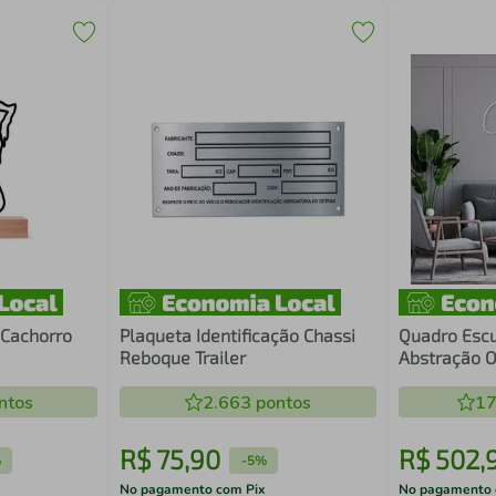
 Cachorro
Plaqueta Identificação Chassi
Quadro Escu
Reboque Trailer
Abstração O
Branca
ntos
2.663
pontos
17
R$
75
,
90
R$
502
,
%
-
5%
No pagamento com Pix
No pagamento 