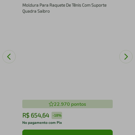
Moldura Para Raquete De Tênis Com Suporte
Pad
Quadra Saibro
22.970
pontos
R$
654
,
64
R
-
18%
No pagamento com Pix
No 