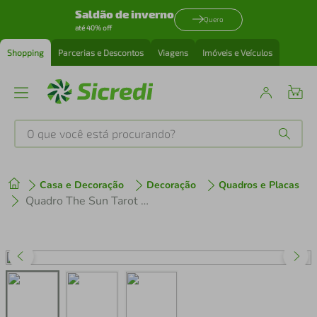
Saldão de inverno
Quero
até 40% off
Shopping
Parcerias e Descontos
Viagens
Imóveis e Veículos
O que você está procurando?
Produtos mais buscados
Casa e Decoração
Decoração
Quadros e Placas
tenis
1
º
Quadro The Sun Tarot 60x43 Caixa Branco
cafeteira
2
º
perfume
3
º