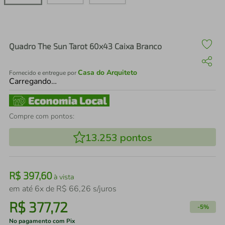
air fryer
4
º
iphone
5
º
Quadro The Sun Tarot 60x43 Caixa Branco
Casa do Arquiteto
Fornecido e entregue por
Carregando…
Compre com pontos:
13.253
pontos
R$
397
,
60
à vista
em até
6
x de
R$
66
,
26
s/juros
R$
377
,
72
-
5%
No pagamento com Pix