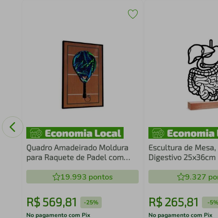
Game
co
Quadro Amadeirado Moldura
Escultura de Mesa,
para Raquete de Padel com
Digestivo 25x36cm
Suporte
19.993
pontos
9.327
po
R$
569
,
81
R$
265
,
81
-
25%
-
5
No pagamento com Pix
No pagamento com Pix