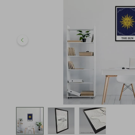
iphone
5
º