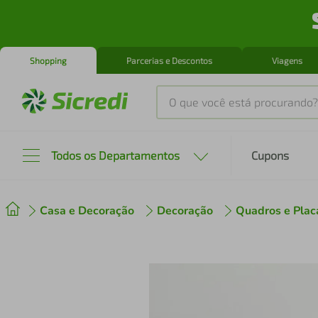
Shopping
Parcerias e Descontos
Viagens
O que você está procurando?
Produtos mais buscados
Todos os Departamentos
Cupons
tenis
1
º
Casa e Decoração
Decoração
Quadros e Plac
cafeteira
2
º
perfume
3
º
air fryer
4
º