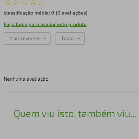
☆
☆
☆
☆
☆
classificação média: 0
(0 avaliações)
Faça login para avaliar este produto
Mais recentes
Todos
Nenhuma avaliação
Quem viu isto, também viu...