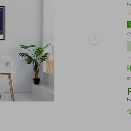
Fo
C
e
No