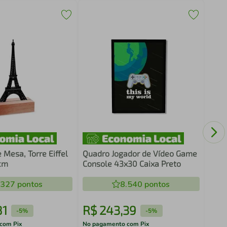
Quad
Basq
 Mesa, Torre Eiffel
Quadro Jogador de Vídeo Game
cm
Console 43x30 Caixa Preto
.327
pontos
8.540
pontos
81
R$
243
,
39
R$
-
5%
-
5%
com Pix
No pagamento com Pix
No pa