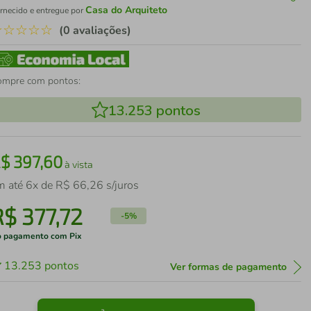
Casa do Arquiteto
rnecido e entregue por
☆
☆
☆
☆
☆
(0 avaliações)
ompre com pontos:
13.253
pontos
R$
397
,
60
à vista
m até
6
x de
R$
66
,
26
s/juros
R$
377
,
72
-
5%
 pagamento com Pix
13.253
pontos
Ver formas de pagamento