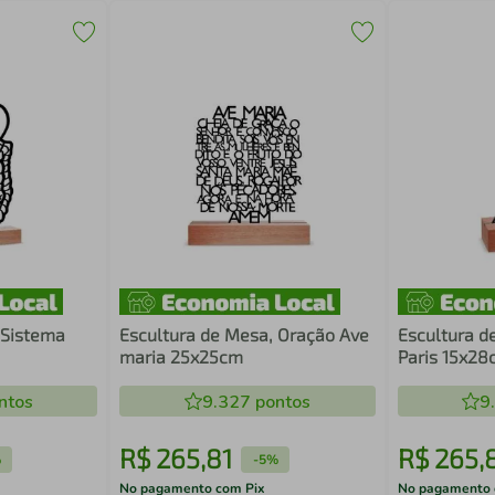
 Sistema
Escultura de Mesa, Oração Ave
Escultura de
maria 25x25cm
Paris 15x28
ntos
9.327
pontos
9
R$
265
,
81
R$
265
,
%
-
5%
No pagamento com Pix
No pagamento 