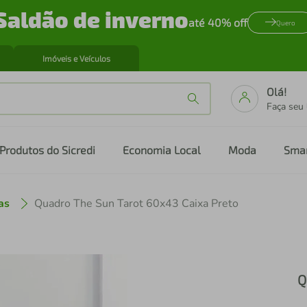
Saldão de inverno
até 40% off
Quero
Imóveis e Veículos
Olá!
Faça seu
Produtos do Sicredi
Economia Local
Moda
Sma
as
Quadro The Sun Tarot 60x43 Caixa Preto
Q