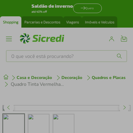
Saldão de inverno
Quero
até 40% off
Shopping
Parcerias e Descontos
Viagens
Imóveis e Veículos
O que você está procurando?
Produtos mais buscados
Casa e Decoração
Decoração
Quadros e Placas
tenis
1
º
Quadro Tinta Vermelha 86x60 Caixa Marfim
cafeteira
2
º
perfume
3
º