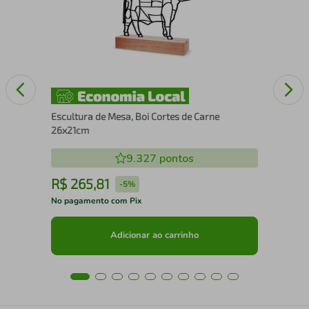
Escultura de Mesa, Boi Cortes de Carne
26x21cm
9.327
pontos
R$
265
,
81
R
-
5%
No pagamento com Pix
No 
Adicionar ao carrinho