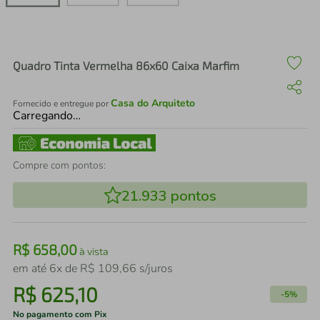
air fryer
4
º
iphone
5
º
Quadro Tinta Vermelha 86x60 Caixa Marfim
Casa do Arquiteto
Fornecido e entregue por
Carregando…
Compre com pontos:
21.933
pontos
R$
658
,
00
à vista
em até
6
x de
R$
109
,
66
s/juros
R$
625
,
10
-
5%
No pagamento com Pix