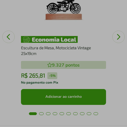
15
Escultura de Mesa, Motocicleta Vintage
25x19cm
9.327
pontos
R$
265
,
81
R
-
5%
No pagamento com Pix
No 
Adicionar ao carrinho