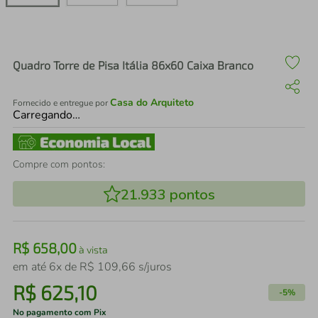
air fryer
4
º
iphone
5
º
Quadro Torre de Pisa Itália 86x60 Caixa Branco
Casa do Arquiteto
Fornecido e entregue por
Carregando…
Compre com pontos:
21.933
pontos
R$
658
,
00
à vista
em até
6
x de
R$
109
,
66
s/juros
R$
625
,
10
-
5%
No pagamento com Pix