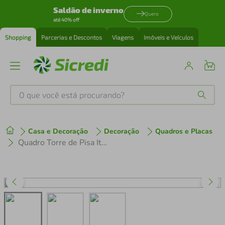
Saldão de inverno
Quero
até 40% off
Shopping
Parcerias e Descontos
Viagens
Imóveis e Veículos
O que você está procurando?
Produtos mais buscados
Casa e Decoração
Decoração
Quadros e Placas
tenis
1
º
Quadro Torre de Pisa Itália 86x60 Caixa Branco
cafeteira
2
º
perfume
3
º