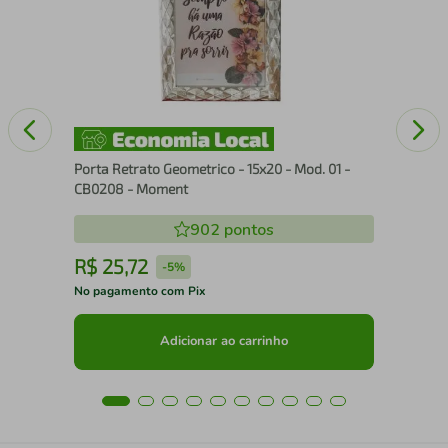
Wav
Porta Retrato Geometrico - 15x20 - Mod. 01 -
CB0208 - Moment
902
pontos
R$
25
,
72
R
-
5%
No pagamento com Pix
No 
Adicionar ao carrinho