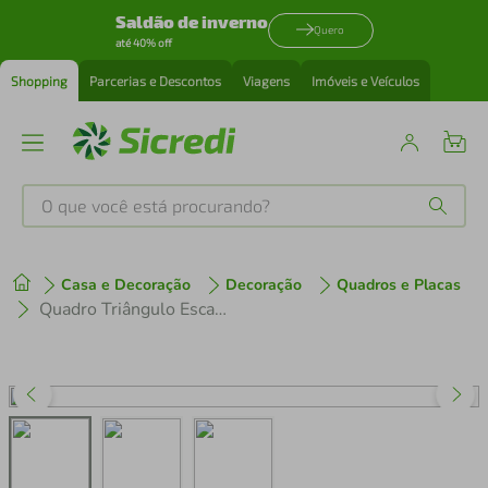
Saldão de inverno
Quero
até 40% off
Shopping
Parcerias e Descontos
Viagens
Imóveis e Veículos
O que você está procurando?
Produtos mais buscados
Casa e Decoração
Decoração
Quadros e Placas
tenis
1
º
Quadro Triângulo Escandinavo 86x60 Caixa Branco
cafeteira
2
º
perfume
3
º