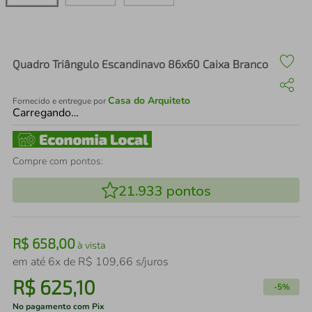
air fryer
4
º
iphone
5
º
Quadro Triângulo Escandinavo 86x60 Caixa Branco
Casa do Arquiteto
Fornecido e entregue por
Carregando…
Compre com pontos:
21.933
pontos
R$
658
,
00
à vista
em até
6
x de
R$
109
,
66
s/juros
R$
625
,
10
-
5%
No pagamento com Pix