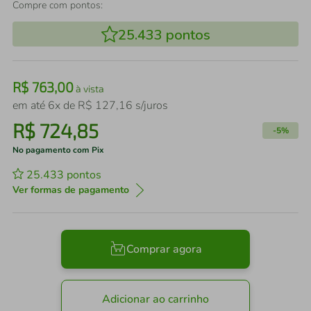
Compre com pontos:
25.433
pontos
R$
763
,
00
à vista
em até
6
x de
R$
127
,
16
s/juros
R$
724
,
85
-
5%
No pagamento com Pix
25.433
pontos
Ver formas de pagamento
Comprar agora
Adicionar ao carrinho