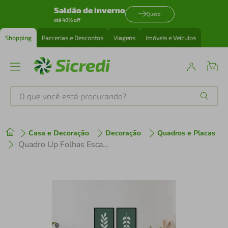
Saldão de inverno
Quero
até 40% off
Shopping
Parcerias e Descontos
Viagens
Imóveis e Veículos
O que você está procurando?
Produtos mais buscados
Casa e Decoração
Decoração
Quadros e Placas
tenis
1
º
Quadro Up Folhas Escandinavas 88x60 2-60x43 Caixa Preto
cafeteira
2
º
perfume
3
º