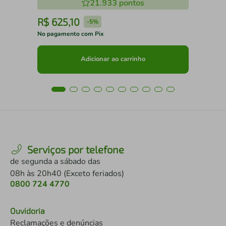
21.933
pontos
R$
625
,
10
R
-
5%
No pagamento com Pix
No 
Adicionar ao carrinho
Serviços por telefone
de segunda a sábado das
08h às 20h40 (Exceto feriados)
0800 724 4770
Ouvidoria
Reclamações e denúncias