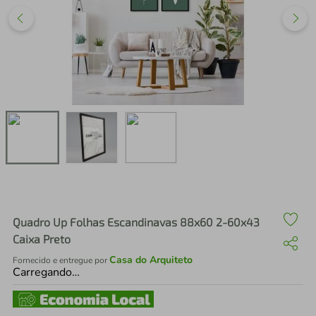
air fryer
4
º
iphone
5
º
Quadro Up Folhas Escandinavas 88x60 2-60x43
Caixa Preto
Casa do Arquiteto
Fornecido e entregue por
Carregando…