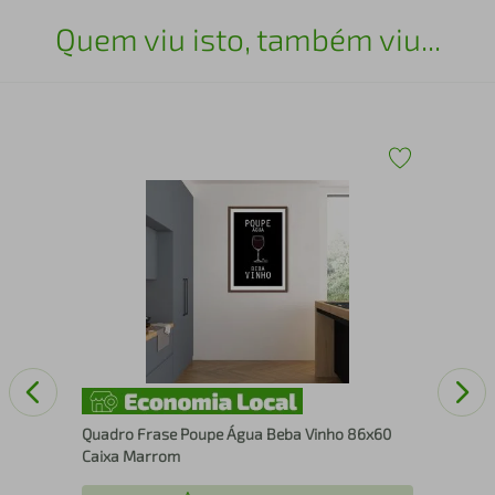
Quem viu isto, também viu...
Qua
ura
Fil
Quadro Frase Poupe Água Beba Vinho 86x60
Caixa Marrom