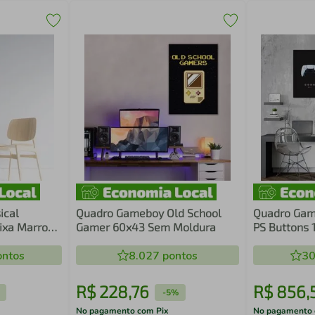
ical
Quadro Gameboy Old School
Quadro Game
aixa Marrom
Gamer 60x43 Sem Moldura
PS Buttons 
ntos
8.027
pontos
30
R$
228
,
76
R$
856
,
-
5%
No pagamento com Pix
No pagamento 