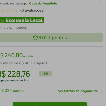
Casa do Arquiteto
rnecido e entregue por
☆
☆
☆
☆
☆
(0 avaliações)
ompre com pontos:
8.027
pontos
R$
240
,
80
à vista
m até
6
x de
R$
40
,
13
s/juros
R$
228
,
76
-
5%
 pagamento com Pix
8.027
pontos
Ver formas de pagamento