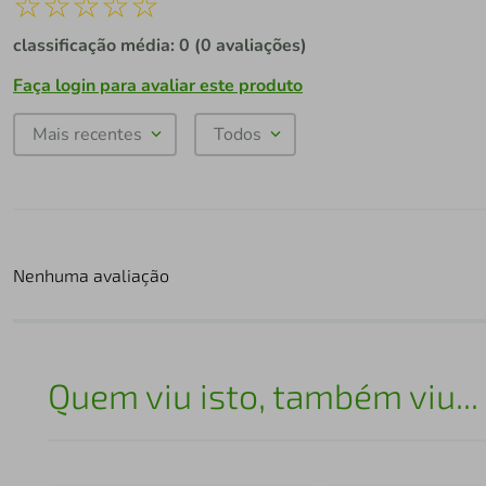
☆
☆
☆
☆
☆
classificação média: 0
(0 avaliações)
Faça login para avaliar este produto
Mais recentes
Todos
Nenhuma avaliação
Quem viu isto, também viu...