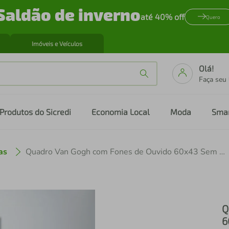
Saldão de inverno
até 40% off
Quero
Imóveis e Veículos
Olá!
Faça seu
Produtos do Sicredi
Economia Local
Moda
Sma
as
Quadro Van Gogh com Fones de Ouvido 60x43 Sem Moldura
Q
6