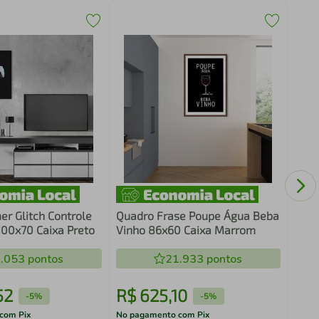
Quad
Folh
Mar
r Glitch Controle
Quadro Frase Poupe Água Beba
100x70 Caixa Preto
Vinho 86x60 Caixa Marrom
.053
pontos
21.933
pontos
52
R$
625
,
10
R$
-
5%
-
5%
com Pix
No pagamento com Pix
No pa