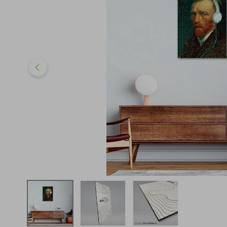
iphone
5
º