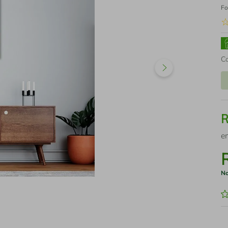
Fo
C
e
No