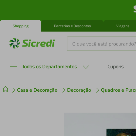
Shopping
Parcerias e Descontos
Viagens
O que você está procurando?
Produtos mais buscados
Todos os Departamentos
Cupons
tenis
1
º
Casa e Decoração
Decoração
Quadros e Plac
cafeteira
2
º
perfume
3
º
air fryer
4
º