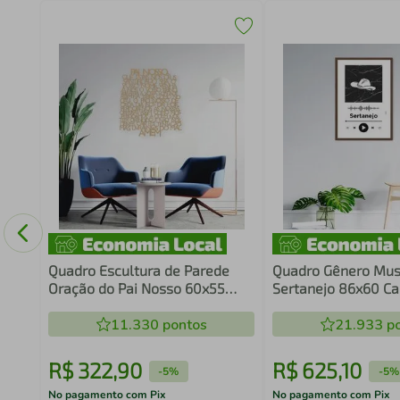
a:
Quadro Escultura de Parede
Quadro Gênero Mus
Oração do Pai Nosso 60x55
Sertanejo 86x60 C
Areia
Branco
11.330
pontos
21.933
po
R$
322
,
90
R$
625
,
10
-
5%
-
5%
No pagamento com Pix
No pagamento com Pix