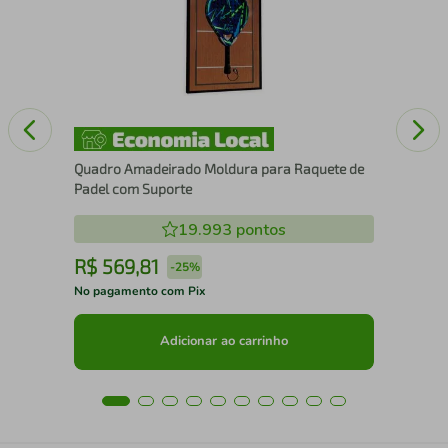
Xa
Quadro Amadeirado Moldura para Raquete de
Padel com Suporte
19.993
pontos
R$
569
,
81
R
-
25%
No pagamento com Pix
No 
Adicionar ao carrinho