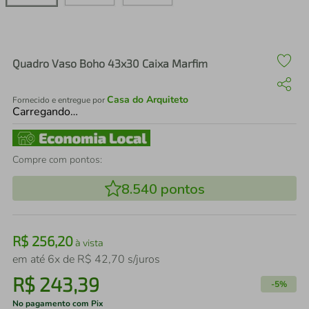
air fryer
4
º
iphone
5
º
Quadro Vaso Boho 43x30 Caixa Marfim
Casa do Arquiteto
Fornecido e entregue por
Carregando…
Compre com pontos:
8.540
pontos
R$
256
,
20
à vista
em até
6
x de
R$
42
,
70
s/juros
R$
243
,
39
-
5%
No pagamento com Pix