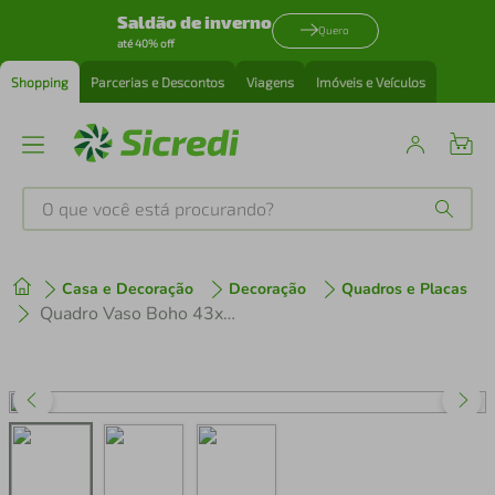
Saldão de inverno
Quero
até 40% off
Shopping
Parcerias e Descontos
Viagens
Imóveis e Veículos
O que você está procurando?
Produtos mais buscados
Casa e Decoração
Decoração
Quadros e Placas
tenis
1
º
Quadro Vaso Boho 43x30 Caixa Marfim
cafeteira
2
º
perfume
3
º