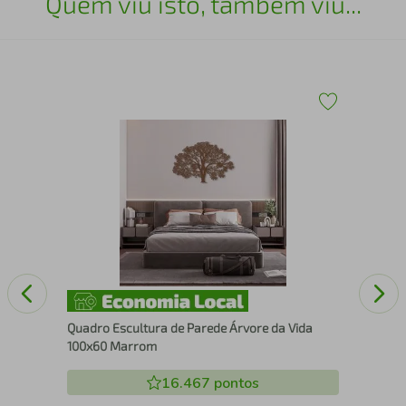
Quem viu isto, também viu...
Qua
ura
Nos
Quadro Escultura de Parede Árvore da Vida
100x60 Marrom
16.467
pontos