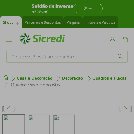
Saldão de inverno
Quero
até 40% off
Shopping
Parcerias e Descontos
Viagens
Imóveis e Veículos
O que você está procurando?
Produtos mais buscados
Casa e Decoração
Decoração
Quadros e Placas
tenis
1
º
Quadro Vaso Boho 60x43 Caixa Preto
cafeteira
2
º
perfume
3
º