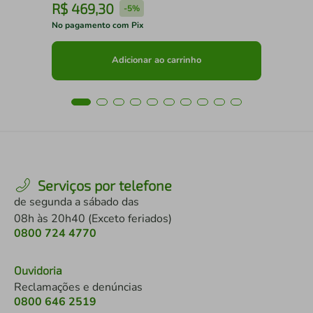
R$
469
,
30
R
-
5%
No pagamento com Pix
No 
Adicionar ao carrinho
Serviços por telefone
de segunda a sábado das
08h às 20h40 (Exceto feriados)
0800 724 4770
Ouvidoria
Reclamações e denúncias
0800 646 2519