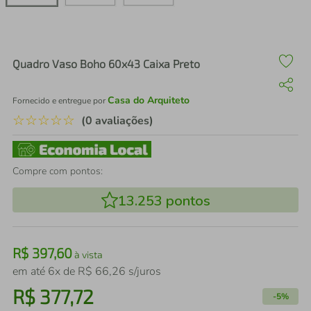
air fryer
4
º
iphone
5
º
Quadro Vaso Boho 60x43 Caixa Preto
Casa do Arquiteto
Fornecido e entregue por
☆
☆
☆
☆
☆
(0 avaliações)
Compre com pontos:
13.253
pontos
R$
397
,
60
à vista
em até
6
x de
R$
66
,
26
s/juros
R$
377
,
72
-
5%