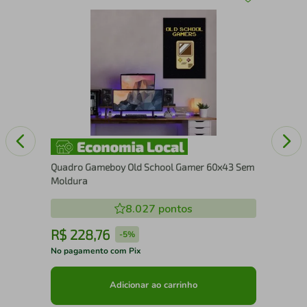
Qua
ura
Cai
Quadro Gameboy Old School Gamer 60x43 Sem
Moldura
8.027
pontos
R$
228
,
76
R
-
5%
No pagamento com Pix
No 
Adicionar ao carrinho