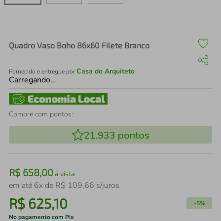
air fryer
4
º
iphone
5
º
Quadro Vaso Boho 86x60 Filete Branco
Casa do Arquiteto
Fornecido e entregue por
Carregando…
Compre com pontos:
21.933
pontos
R$
658
,
00
à vista
em até
6
x de
R$
109
,
66
s/juros
R$
625
,
10
-
5%
No pagamento com Pix