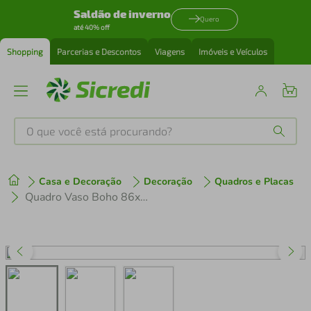
Saldão de inverno
Quero
até 40% off
Shopping
Parcerias e Descontos
Viagens
Imóveis e Veículos
O que você está procurando?
Produtos mais buscados
Casa e Decoração
Decoração
Quadros e Placas
tenis
1
º
Quadro Vaso Boho 86x60 Filete Branco
cafeteira
2
º
perfume
3
º