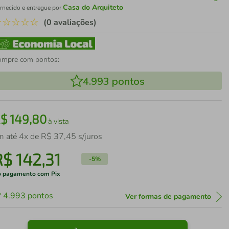
Casa do Arquiteto
rnecido e entregue por
☆
☆
☆
☆
☆
(0 avaliações)
ompre com pontos:
4.993
pontos
R$
149
,
80
à vista
m até
4
x de
R$
37
,
45
s/juros
R$
142
,
31
-
5%
 pagamento com Pix
4.993
pontos
Ver formas de pagamento