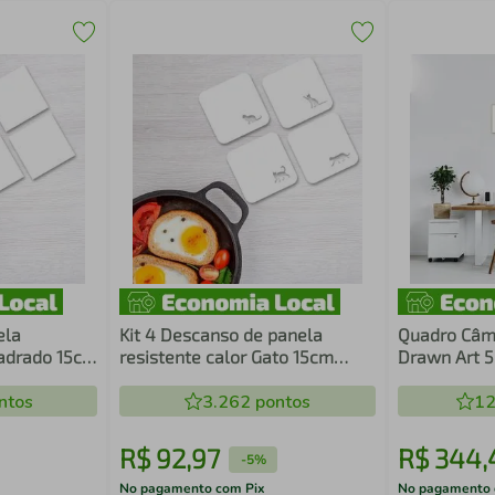
ela
Kit 4 Descanso de panela
Quadro Câm
uadrado 15cm
resistente calor Gato 15cm
Drawn Art 5
Branco
Marfim
ntos
3.262
pontos
12
R$
92
,
97
R$
344
,
-
5%
No pagamento com Pix
No pagamento 