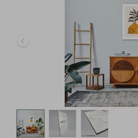
iphone
5
º