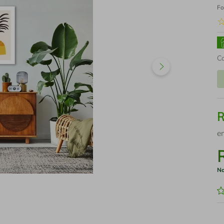
Fo
C
e
No