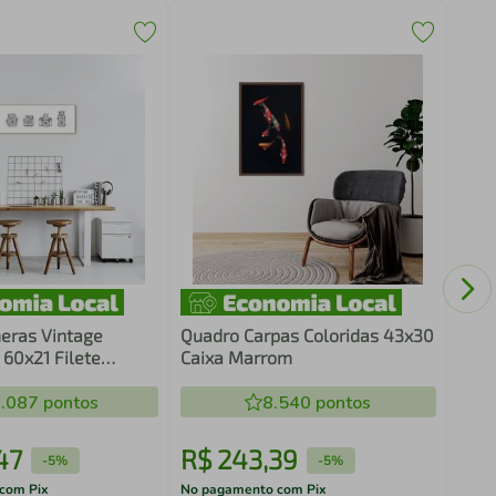
Quad
Caix
eras Vintage
Quadro Carpas Coloridas 43x30
 60x21 Filete
Caixa Marrom
.087
pontos
8.540
pontos
47
R$
243
,
39
R$
-
5%
-
5%
com Pix
No pagamento com Pix
No pa