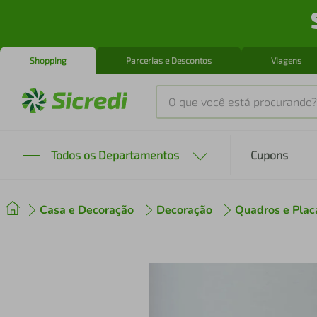
Shopping
Parcerias e Descontos
Viagens
O que você está procurando?
Produtos mais buscados
Todos os Departamentos
Cupons
tenis
1
º
Casa e Decoração
Decoração
Quadros e Plac
cafeteira
2
º
perfume
3
º
air fryer
4
º