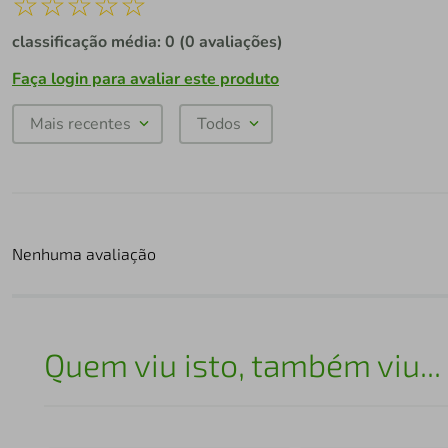
☆
☆
☆
☆
☆
classificação média: 0
(0 avaliações)
Faça login para avaliar este produto
Mais recentes
Todos
Nenhuma avaliação
Quem viu isto, também viu...