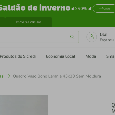
Saldão de inverno
até 40% off
Quero
Imóveis e Veículos
Olá!
Faça seu
Produtos do Sicredi
Economia Local
Moda
Sma
as
Quadro Vaso Boho Laranja 43x30 Sem Moldura
Q
M