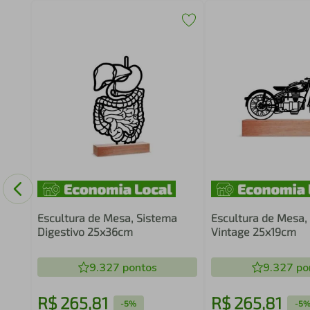
Game
co
Escultura de Mesa, Sistema
Escultura de Mesa,
Digestivo 25x36cm
Vintage 25x19cm
9.327
pontos
9.327
po
R$
265
,
81
R$
265
,
81
-
5%
-
5