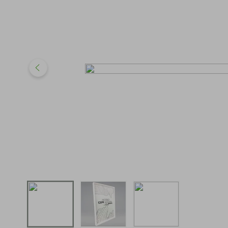
iphone
5
º