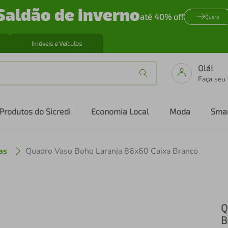
Saldão de inverno
até 40% off
Quero
Imóveis e Veículos
Olá!
Faça seu
Produtos do Sicredi
Economia Local
Moda
Sma
as
Quadro Vaso Boho Laranja 86x60 Caixa Branco
Q
B