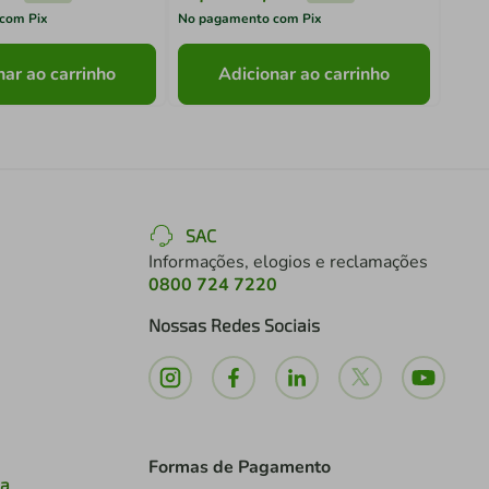
com Pix
No pagamento com Pix
No pa
nar ao carrinho
Adicionar ao carrinho
SAC
Informações, elogios e reclamações
0800 724 7220
Nossas Redes Sociais
Formas de Pagamento
ia