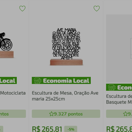
 Motocicleta
Escultura de Mesa, Oração Ave
Escultura d
maria 25x25cm
Basquete M
ntos
9.327
pontos
9
R$
265
,
81
R$
265
,
%
-
5%