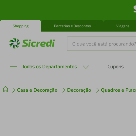
Shopping
Parcerias e Descontos
Viagens
O que você está procurando?
Produtos mais buscados
Todos os Departamentos
Cupons
tenis
1
º
Casa e Decoração
Decoração
Quadros e Plac
cafeteira
2
º
perfume
3
º
air fryer
4
º