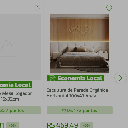
Quad
Abst
Bran
Escultura de Parede Orgânica
e Mesa, Jogador
Horizontal 100x47 Areia
 15x32cm
.327
pontos
16.473
pontos
81
R$
469
,
49
R$
-
5%
-
5%