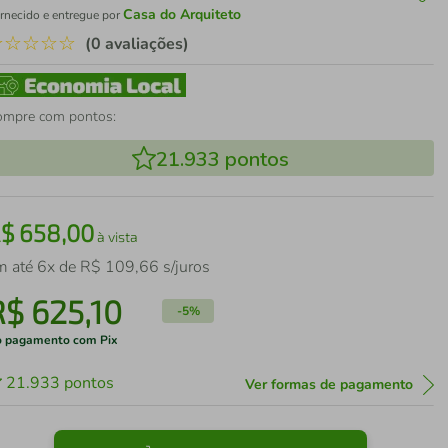
Casa do Arquiteto
rnecido e entregue por
☆
☆
☆
☆
☆
(0 avaliações)
ompre com pontos:
21.933
pontos
R$
658
,
00
à vista
m até
6
x de
R$
109
,
66
s/juros
R$
625
,
10
-
5%
 pagamento com Pix
21.933
pontos
Ver formas de pagamento