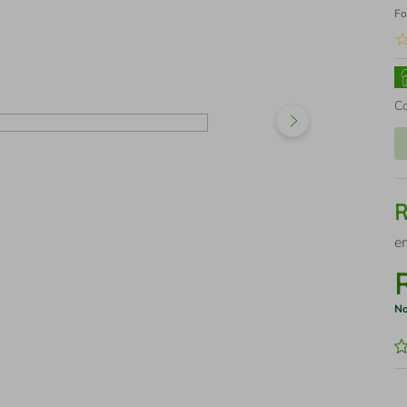
Fo
C
e
No