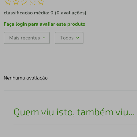
☆
☆
☆
☆
☆
classificação média: 0
(0 avaliações)
Faça login para avaliar este produto
Mais recentes
Todos
Nenhuma avaliação
Quem viu isto, também viu...