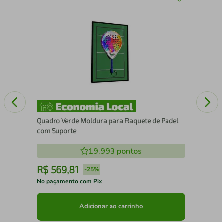
43
Esc
Quadro Verde Moldura para Raquete de Padel
com Suporte
19.993
pontos
R$
569
,
81
R
-
25%
No pagamento com Pix
No 
Adicionar ao carrinho