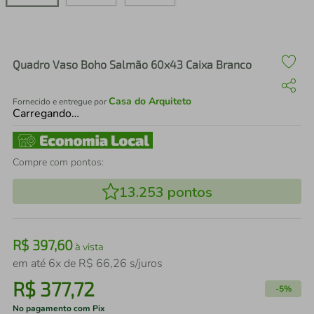
air fryer
4
º
iphone
5
º
Quadro Vaso Boho Salmão 60x43 Caixa Branco
Casa do Arquiteto
Fornecido e entregue por
Carregando…
Compre com pontos:
13.253
pontos
R$
397
,
60
à vista
em até
6
x de
R$
66
,
26
s/juros
R$
377
,
72
-
5%
No pagamento com Pix