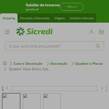
Saldão de inverno
Quero
até 40% off
Shopping
Parcerias e Descontos
Viagens
Imóveis e Veículos
O que você está procurando?
Produtos mais buscados
Casa e Decoração
Decoração
Quadros e Placas
tenis
1
º
Quadro Vaso Boho Salmão 60x43 Caixa Branco
cafeteira
2
º
perfume
3
º