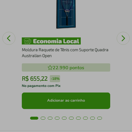
com
Moldura Raquete de Tênis com Suporte Quadra
Australian Open
22.990
pontos
R$
655
,
22
R
-
18%
No pagamento com Pix
No 
Adicionar ao carrinho