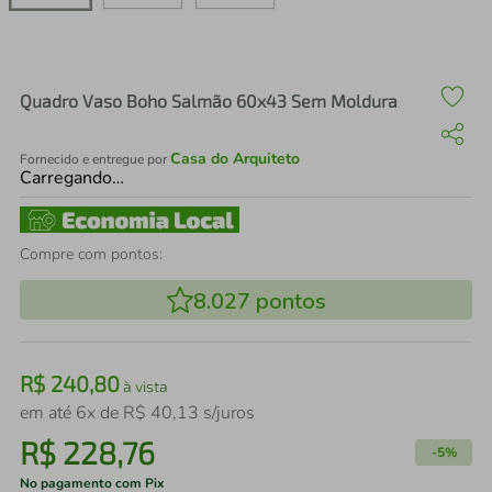
air fryer
4
º
iphone
5
º
Quadro Vaso Boho Salmão 60x43 Sem Moldura
Casa do Arquiteto
Fornecido e entregue por
Carregando…
Compre com pontos:
8.027
pontos
R$
240
,
80
à vista
em até
6
x de
R$
40
,
13
s/juros
R$
228
,
76
-
5%
No pagamento com Pix