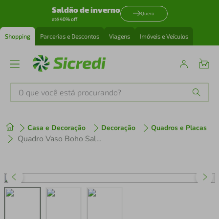
Saldão de inverno
Quero
até 40% off
Shopping
Parcerias e Descontos
Viagens
Imóveis e Veículos
O que você está procurando?
Produtos mais buscados
Casa e Decoração
Decoração
Quadros e Placas
tenis
1
º
Quadro Vaso Boho Salmão 60x43 Sem Moldura
cafeteira
2
º
perfume
3
º