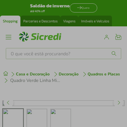
Saldão de inverno
Quero
até 40% off
Shopping
Parcerias e Descontos
Viagens
Imóveis e Veículos
O que você está procurando?
Produtos mais buscados
Casa e Decoração
Decoração
Quadros e Placas
tenis
1
º
Quadro Verde Linha Minimalista 120x60 Filete Preto
cafeteira
2
º
perfume
3
º