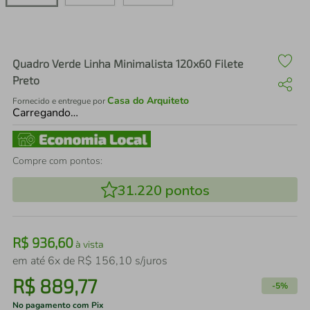
air fryer
4
º
iphone
5
º
Quadro Verde Linha Minimalista 120x60 Filete
Preto
Casa do Arquiteto
Fornecido e entregue por
Carregando…
Compre com pontos:
31.220
pontos
R$
936
,
60
à vista
em até
6
x de
R$
156
,
10
s/juros
R$
889
,
77
-
5%
No pagamento com Pix