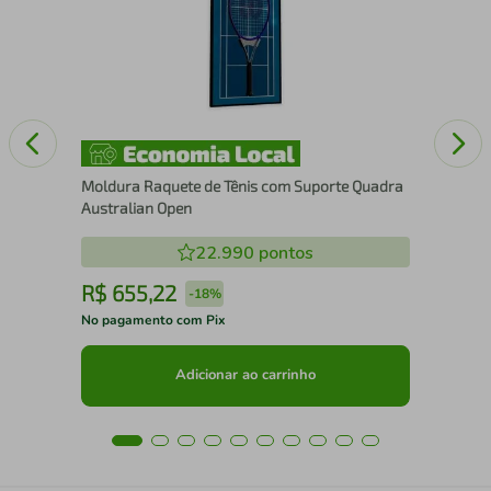
Moldura Raquete de Tênis com Suporte Quadra
Australian Open
22.990
pontos
R$
655
,
22
R
-
18%
No pagamento com Pix
No 
Adicionar ao carrinho