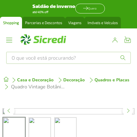
Saldão de inverno
Quero
até 40% off
Shopping
Parcerias e Descontos
Viagens
Imóveis e Veículos
O que você está procurando?
Produtos mais buscados
Casa e Decoração
Decoração
Quadros e Placas
tenis
1
º
Quadro Vintage Botânica Alimentos 60x43 Filete Branco
cafeteira
2
º
perfume
3
º