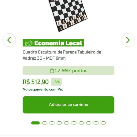
25
Quadro Escultura de Parede Tabuleiro de
Xadrez 3D - MDF 6mm
17.997
pontos
R$
512
,
90
R
-
5%
No pagamento com Pix
No 
Adicionar ao carrinho