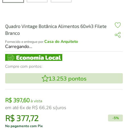
air fryer
4
º
iphone
5
º
Quadro Vintage Botânica Alimentos 60x43 Filete
Branco
Casa do Arquiteto
Fornecido e entregue por
Carregando…
Compre com pontos:
13.253
pontos
R$
397
,
60
à vista
em até
6
x de
R$
66
,
26
s/juros
R$
377
,
72
-
5%
No pagamento com Pix