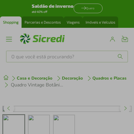
Saldão de inverno
Quero
até 40% off
Shopping
Parcerias e Descontos
Viagens
Imóveis e Veículos
O que você está procurando?
Produtos mais buscados
Casa e Decoração
Decoração
Quadros e Placas
tenis
1
º
Quadro Vintage Botânica Alimentos 60x43 Filete Preto
cafeteira
2
º
perfume
3
º