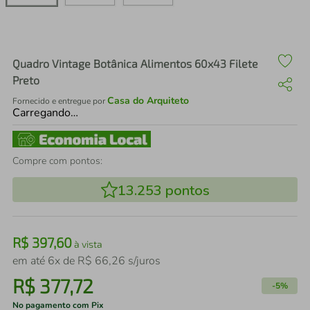
air fryer
4
º
iphone
5
º
Quadro Vintage Botânica Alimentos 60x43 Filete
Preto
Casa do Arquiteto
Fornecido e entregue por
Carregando…
Compre com pontos:
13.253
pontos
R$
397
,
60
à vista
em até
6
x de
R$
66
,
26
s/juros
R$
377
,
72
-
5%
No pagamento com Pix