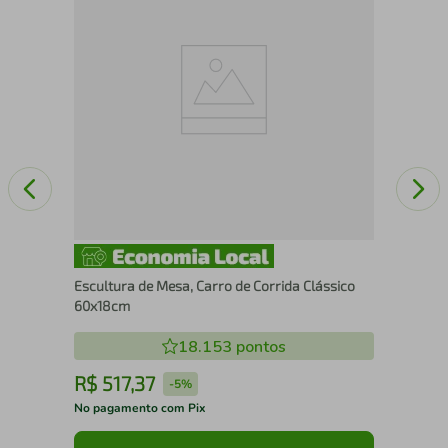
Org
Escultura de Mesa, Carro de Corrida Clássico
60x18cm
18.153
pontos
R$
517
,
37
R
-
5%
No pagamento com Pix
No 