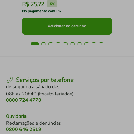
R$
25
,
72
R
-
5%
No pagamento com Pix
No 
Adicionar ao carrinho
Serviços por telefone
de segunda a sábado das
08h às 20h40 (Exceto feriados)
0800 724 4770
Ouvidoria
Reclamações e denúncias
0800 646 2519