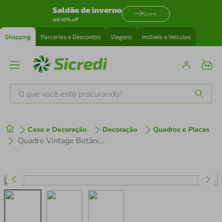
Saldão de inverno
Quero
até 40% off
Shopping
Parcerias e Descontos
Viagens
Imóveis e Veículos
O que você está procurando?
Produtos mais buscados
Casa e Decoração
Decoração
Quadros e Placas
tenis
1
º
Quadro Vintage Botânica Alimentos 86x60 Filete Marrom
cafeteira
2
º
perfume
3
º