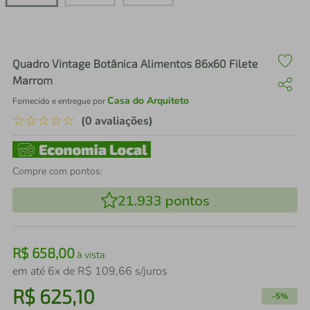
air fryer
4
º
iphone
5
º
Quadro Vintage Botânica Alimentos 86x60 Filete
Marrom
Casa do Arquiteto
Fornecido e entregue por
☆
☆
☆
☆
☆
(0 avaliações)
Compre com pontos:
21.933
pontos
R$
658
,
00
à vista
em até
6
x de
R$
109
,
66
s/juros
R$
625
,
10
-
5%