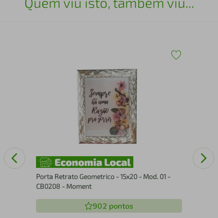
Quem viu isto, também viu...
x60
Qua
Wa
Porta Retrato Geometrico - 15x20 - Mod. 01 -
CB0208 - Moment
902
pontos