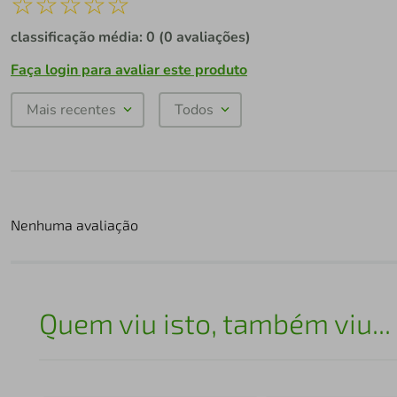
☆
☆
☆
☆
☆
classificação média: 0
(0 avaliações)
Faça login para avaliar este produto
Mais recentes
Todos
Nenhuma avaliação
Quem viu isto, também viu...