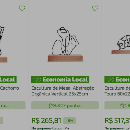
 Cachorro
Escultura de Mesa, Abstração
Escultura d
Orgânica Vertical 25x25cm
Touro 60x2
ntos
9.327
pontos
18
R$
265
,
81
R$
517
,
3
%
-
5%
No pagamento com Pix
No pagamento 