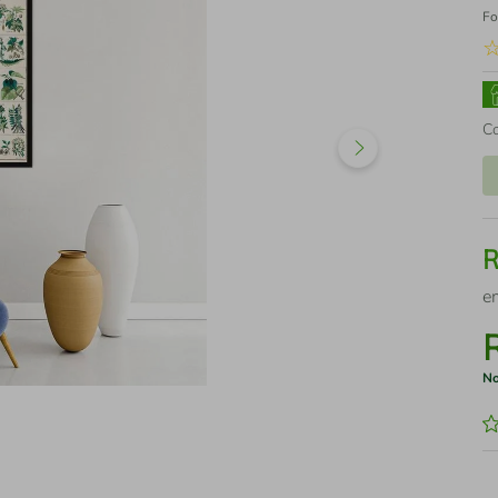
Fo
C
e
No