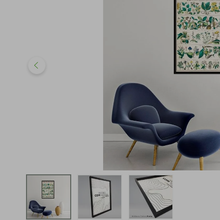
iphone
5
º