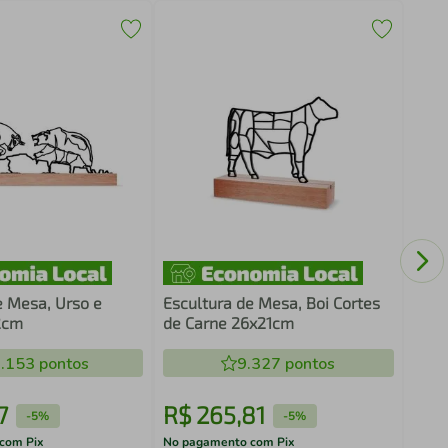
Escu
Bras
e Mesa, Urso e
Escultura de Mesa, Boi Cortes
2cm
de Carne 26x21cm
.153
pontos
9.327
pontos
7
R$
265
,
81
R$
-
5%
-
5%
com Pix
No pagamento com Pix
No pa