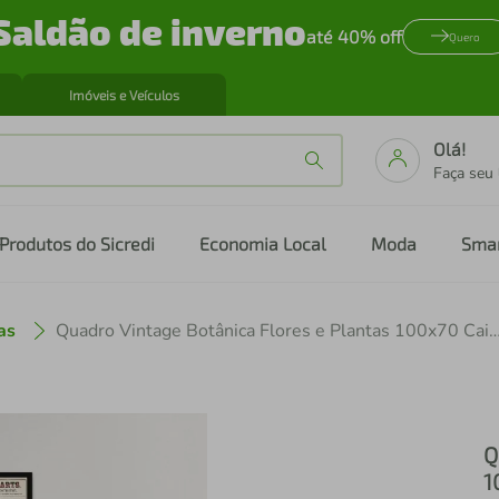
Saldão de inverno
até 40% off
Quero
Imóveis e Veículos
Olá!
Faça seu
Produtos do Sicredi
Economia Local
Moda
Sma
as
Quadro Vintage Botânica Flores e Plantas 100x70 
Q
1