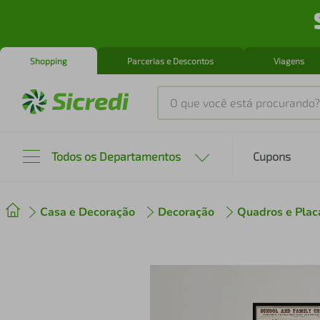
Shopping
Parcerias e Descontos
Viagens
O que você está procurando?
Produtos mais buscados
Todos os Departamentos
Cupons
tenis
1
º
Casa e Decoração
Decoração
Quadros e Plac
cafeteira
2
º
perfume
3
º
air fryer
4
º