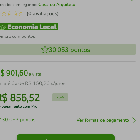
Casa do Arquiteto
rnecido e entregue por
☆
☆
☆
☆
☆
(0 avaliações)
ompre com pontos:
30.053
pontos
R$
901
,
60
à vista
m até
6
x de
R$
150
,
26
s/juros
R$
856
,
52
-
5%
 pagamento com Pix
30.053
pontos
Ver formas de pagamento