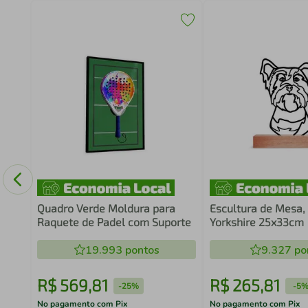
Game
Quadro Verde Moldura para
Escultura de Mesa,
Raquete de Padel com Suporte
Yorkshire 25x33cm
19.993
pontos
9.327
po
R$
569
,
81
R$
265
,
81
-
25%
-
5
No pagamento com Pix
No pagamento com Pix