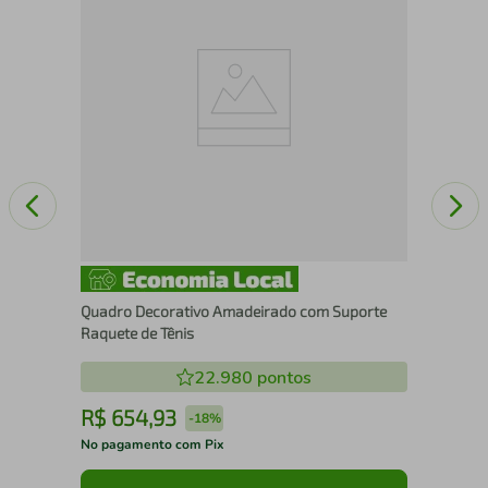
Pad
Quadro Decorativo Amadeirado com Suporte
Raquete de Tênis
22.980
pontos
R$
654
,
93
R
-
18%
No pagamento com Pix
No 