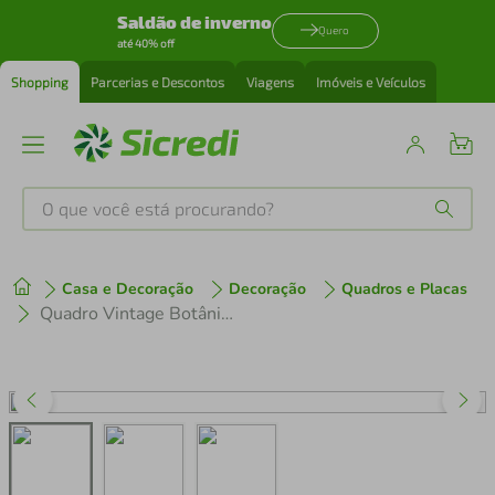
Saldão de inverno
Quero
até 40% off
Shopping
Parcerias e Descontos
Viagens
Imóveis e Veículos
O que você está procurando?
Produtos mais buscados
Casa e Decoração
Decoração
Quadros e Placas
tenis
1
º
Quadro Vintage Botânica Flores e Plantas 43x30 Filete Marfim
cafeteira
2
º
perfume
3
º