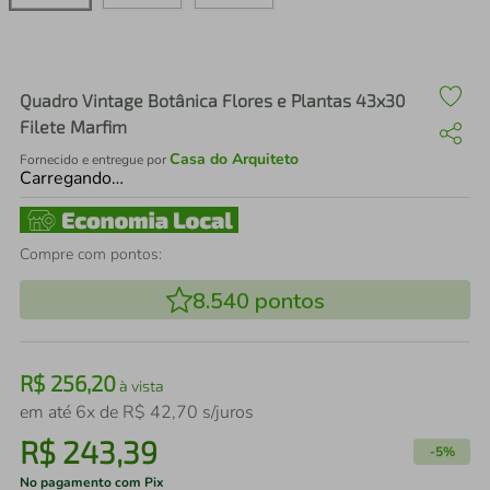
air fryer
4
º
iphone
5
º
Quadro Vintage Botânica Flores e Plantas 43x30
Filete Marfim
Casa do Arquiteto
Fornecido e entregue por
Carregando…
Compre com pontos:
8.540
pontos
R$
256
,
20
à vista
em até
6
x de
R$
42
,
70
s/juros
R$
243
,
39
-
5%
No pagamento com Pix