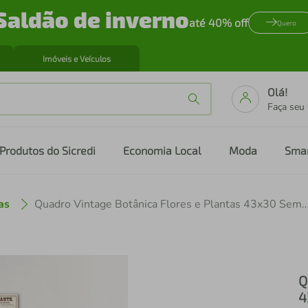
Saldão de inverno
até 40% off
Quero
Imóveis e Veículos
Olá!
Faça seu
Produtos do Sicredi
Economia Local
Moda
Sma
as
Quadro Vintage Botânica Flores e Plantas 43x30 
Q
4