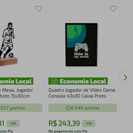
Quad
Basq
e Mesa, Jogador
Quadro Jogador de Vídeo Game
nhoto 15x30cm
Console 43x30 Caixa Preto
.327
pontos
8.540
pontos
81
R$
243
,
39
R$
-
5%
-
5%
com Pix
No pagamento com Pix
No pa