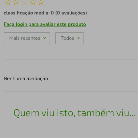
☆
☆
☆
☆
☆
classificação média: 0
(0 avaliações)
Faça login para avaliar este produto
Mais recentes
Todos
Nenhuma avaliação
Quem viu isto, também viu...