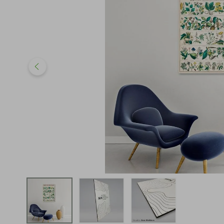
iphone
5
º