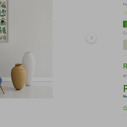
Fo
C
e
No