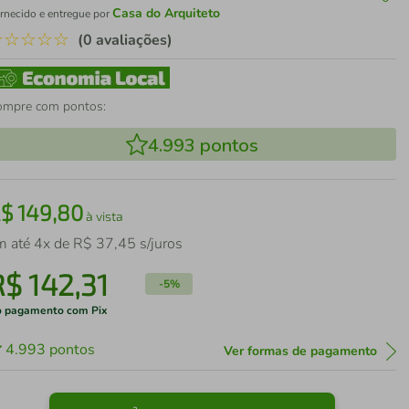
Casa do Arquiteto
rnecido e entregue por
☆
☆
☆
☆
☆
(0 avaliações)
ompre com pontos:
4.993
pontos
R$
149
,
80
à vista
m até
4
x de
R$
37
,
45
s/juros
R$
142
,
31
-
5%
 pagamento com Pix
4.993
pontos
Ver formas de pagamento