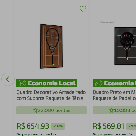
Game
co
Quadro Decorativo Amadeirado
Quadro Preto em M
com Suporte Raquete de Tênis
Raquete de Padel 
22.980
pontos
19.993
po
R$
654
,
93
R$
569
,
81
-
18%
-
25
No pagamento com Pix
No pagamento com Pix