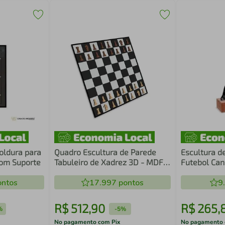
oldura para
Quadro Escultura de Parede
Escultura d
com Suporte
Tabuleiro de Xadrez 3D - MDF
Futebol Ca
6mm
ntos
17.997
pontos
9
R$
512
,
90
R$
265
,
%
-
5%
No pagamento com Pix
No pagamento 