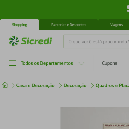
Shopping
Parcerias e Descontos
Viagens
O que você está procurando?
Produtos mais buscados
Todos os Departamentos
Cupons
tenis
1
º
Casa e Decoração
Decoração
Quadros e Plac
cafeteira
2
º
perfume
3
º
air fryer
4
º