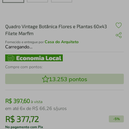
air fryer
4
º
iphone
5
º
Quadro Vintage Botânica Flores e Plantas 60x43
Filete Marfim
Casa do Arquiteto
Fornecido e entregue por
Carregando…
Compre com pontos:
13.253
pontos
R$
397
,
60
à vista
em até
6
x de
R$
66
,
26
s/juros
R$
377
,
72
-
5%
No pagamento com Pix