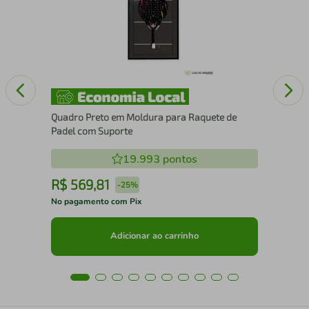
com
Quadro Preto em Moldura para Raquete de
Padel com Suporte
19.993
pontos
R$
569
,
81
R
-
25%
No pagamento com Pix
No 
Adicionar ao carrinho