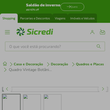
Saldão de inverno
Quero
até 40% off
Shopping
Parcerias e Descontos
Viagens
Imóveis e Veículos
O que você está procurando?
Produtos mais buscados
Casa e Decoração
Decoração
Quadros e Placas
tenis
1
º
Quadro Vintage Botânica Flores e Plantas 60x43 Filete Marfim
cafeteira
2
º
perfume
3
º