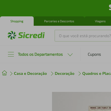
Shopping
Parcerias e Descontos
Viagens
O que você está procurando?
Produtos mais buscados
Todos os Departamentos
Cupons
tenis
1
º
Casa e Decoração
Decoração
Quadros e Plac
cafeteira
2
º
perfume
3
º
air fryer
4
º