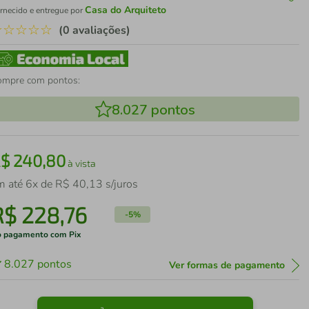
Casa do Arquiteto
rnecido e entregue por
☆
☆
☆
☆
☆
(0 avaliações)
ompre com pontos:
8.027
pontos
R$
240
,
80
à vista
m até
6
x de
R$
40
,
13
s/juros
R$
228
,
76
-
5%
 pagamento com Pix
8.027
pontos
Ver formas de pagamento