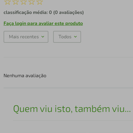
☆
☆
☆
☆
☆
classificação média: 0
(0 avaliações)
Faça login para avaliar este produto
Mais recentes
Todos
Nenhuma avaliação
Quem viu isto, também viu...