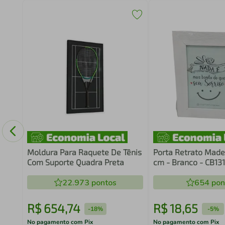
Moldura Para Raquete De Tênis
Porta Retrato Madei
Com Suporte Quadra Preta
cm - Branco - CB13
22.973
pontos
654
pon
R$
654
,
74
R$
18
,
65
-
18%
-
5%
No pagamento com Pix
No pagamento com Pix