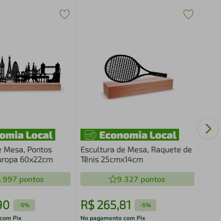
Escu
Bras
e Mesa, Pontos
Escultura de Mesa, Raquete de
Europa 60x22cm
Tênis 25cmx14cm
.997
pontos
9.327
pontos
90
R$
265
,
81
R$
-
5%
-
5%
com Pix
No pagamento com Pix
No pa