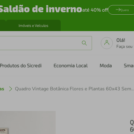
Saldão de inverno
até 40% off
Quero
Imóveis e Veículos
Olá!
Faça seu
Produtos do Sicredi
Economia Local
Moda
Sma
as
Quadro Vintage Botânica Flores e Plantas 60x43 
Q
6