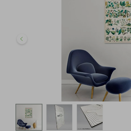
iphone
5
º