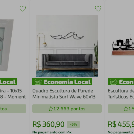
ra - 10x15
Quadro Escultura de Parede
Escultura d
18 - Moment
Minimalista Surf Wave 60x13
Turísticos 
tos
12.663
pontos
15
R$
360
,
90
R$
455
,
-
5%
No pagamento com Pix
No pagamento 