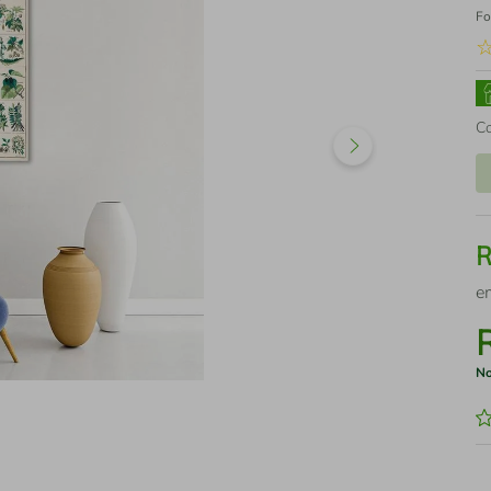
Fo
C
e
No