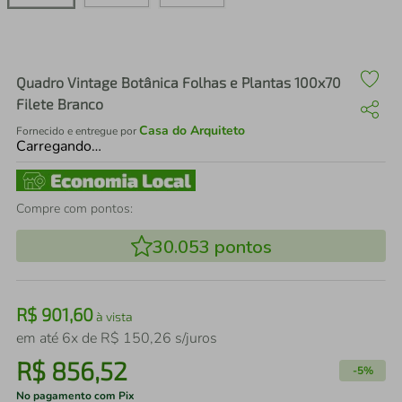
air fryer
4
º
iphone
5
º
Quadro Vintage Botânica Folhas e Plantas 100x70
Filete Branco
Casa do Arquiteto
Fornecido e entregue por
Carregando…
Compre com pontos:
30.053
pontos
R$
901
,
60
à vista
em até
6
x de
R$
150
,
26
s/juros
R$
856
,
52
-
5%
No pagamento com Pix