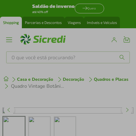
Saldão de inverno
Quero
até 40% off
Shopping
Parcerias e Descontos
Viagens
Imóveis e Veículos
O que você está procurando?
Produtos mais buscados
Casa e Decoração
Decoração
Quadros e Placas
tenis
1
º
Quadro Vintage Botânica Folhas e Plantas 100x70 Filete Branco
cafeteira
2
º
perfume
3
º