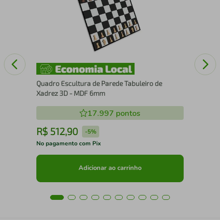
Quadro Escultura de Parede Tabuleiro de
Xadrez 3D - MDF 6mm
17.997
pontos
R$
512
,
90
R
-
5%
No pagamento com Pix
No 
Adicionar ao carrinho