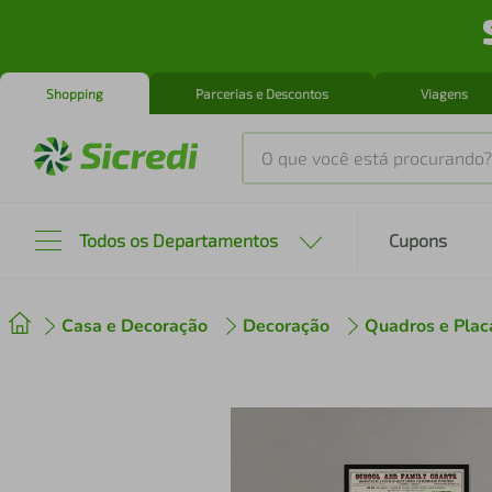
Shopping
Parcerias e Descontos
Viagens
O que você está procurando?
Produtos mais buscados
Todos os Departamentos
Cupons
tenis
1
º
Casa e Decoração
Decoração
Quadros e Plac
cafeteira
2
º
perfume
3
º
air fryer
4
º