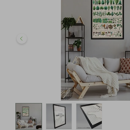
iphone
5
º