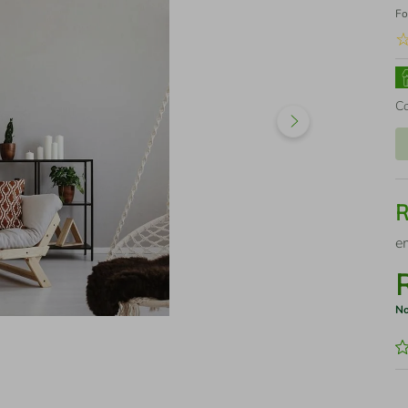
Fo
C
e
No