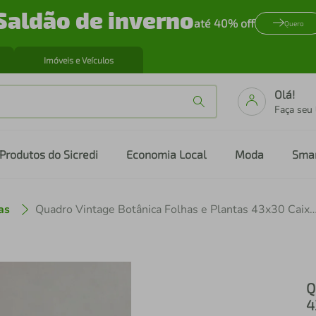
Saldão de inverno
até 40% off
Quero
Imóveis e Veículos
Olá!
Faça seu
Produtos do Sicredi
Economia Local
Moda
Sma
as
Quadro Vintage Botânica Folhas e Plantas 43x30 
Q
4