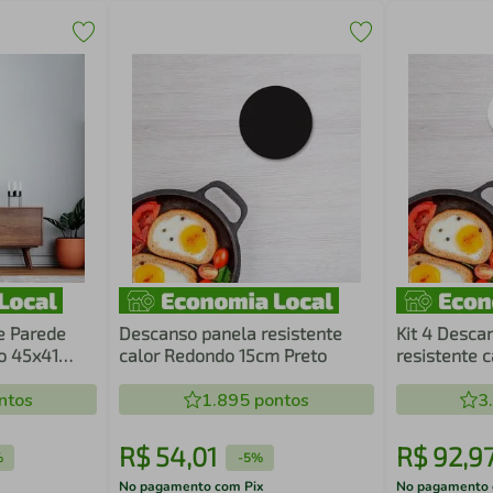
e Parede
Descanso panela resistente
Kit 4 Desca
o 45x41
calor Redondo 15cm Preto
resistente 
Branco
ntos
1.895
pontos
3
R$
54
,
01
R$
92
,
9
%
-
5%
No pagamento com Pix
No pagamento 