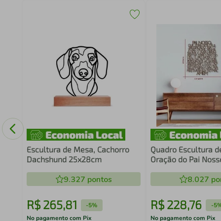
inta
Escultura de Mesa, Cachorro
Quadro Escultura d
Dachshund 25x28cm
Oração do Pai Noss
Marrom
9.327
pontos
8.027
po
R$
265
,
81
R$
228
,
76
-
5%
-
5
No pagamento com Pix
No pagamento com Pix