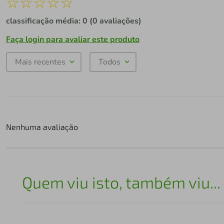
☆
☆
☆
☆
☆
classificação média: 0
(0 avaliações)
Faça login para avaliar este produto
Mais recentes
Todos
Nenhuma avaliação
Quem viu isto, também viu...