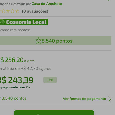
Casa do Arquiteto
rnecido e entregue por
☆
☆
☆
☆
☆
(0 avaliações)
ompre com pontos:
8.540
pontos
R$
256
,
20
à vista
m até
6
x de
R$
42
,
70
s/juros
R$
243
,
39
-
5%
 pagamento com Pix
8.540
pontos
Ver formas de pagamento