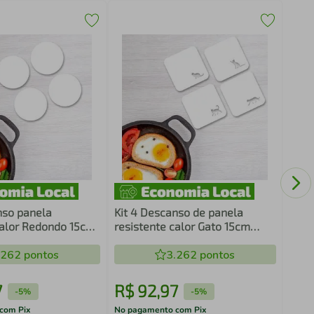
Quad
File
nso panela
Kit 4 Descanso de panela
calor Redondo 15cm
resistente calor Gato 15cm
Branco
.262
pontos
3.262
pontos
7
R$
92
,
97
R$
-
5%
-
5%
com Pix
No pagamento com Pix
No pa